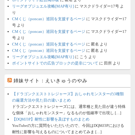
リーグオブジュエル攻略[MAP有り]
に
マスクドライダー17号
よ
り
CMくじ（poncan）巡回を支援するページ
に
マスクドライダー17
号
より
CMくじ（poncan）巡回を支援するページ
に
マスクドライダー17
号
より
CMくじ（poncan）巡回を支援するページ
に
匿名
より
CMくじ（poncan）巡回を支援するページ
に
匿名
より
リーグオブジュエル攻略[MAP有り]
に
こう
より
ポイントサイトでの広告ブロックの是非について
に
田所
より
姉妹サイト：えいきゅうのやみ
【ドラゴンクエストトレジャーズ】おしゃれモンスターの3種類
の厳選方法や見た目の違いまとめ
ドラゴンクエストトレジャーズには、通常種と見た目が違う特殊
な個体「おしゃれモンスター」なるものが低確率で出現し […]
【DQMJ3P】耐性に影響を及ぼすものまとめ
YouTubeの方に質問をいただいたので、今回はDQMJ3Pにおける
耐性に影響を与えるものについてまとめてみま […]