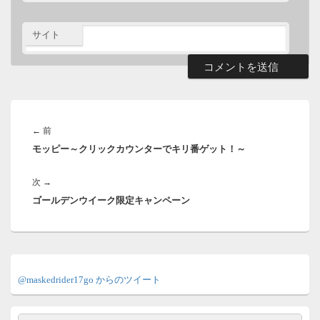
サイト
投
稿
前
←
前
ナ
モッピー～クリックカウンターでキリ番ゲット！～
の
ビ
ゲ
投
ー
次
次
→
稿:
シ
ゴールデンウイーク限定キャンペーン
の
ョ
投
ン
稿:
メ
イ
@maskedrider17go からのツイート
ン
サ
イ