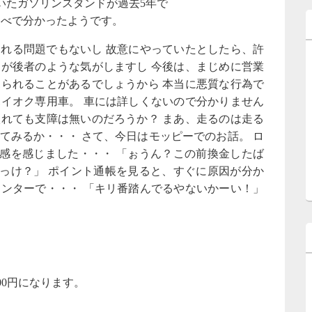
いたガソリンスタンドが過去5年で
調べで分かったようです。
まされる問題でもないし 故意にやっていたとしたら、許
スが後者のような気がしますし 今後は、まじめに営業
見られることがあるでしょうから 本当に悪質な行為で
ハイオク専用車。 車には詳しくないので分かりません
入れても支障は無いのだろうか？ まあ、走るのは走る
てみるか・・・ さて、今日はモッピーでのお話。 ロ
感を感じました・・・ 「ぉうん？この前換金したば
っけ？」 ポイント通帳を見ると、すぐに原因が分か
ウンターで・・・ 「キリ番踏んでるやないかーい！」
00円になります。