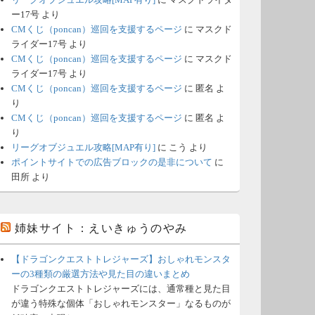
ー17号
より
CMくじ（poncan）巡回を支援するページ
に
マスクド
ライダー17号
より
CMくじ（poncan）巡回を支援するページ
に
マスクド
ライダー17号
より
CMくじ（poncan）巡回を支援するページ
に
匿名
よ
り
CMくじ（poncan）巡回を支援するページ
に
匿名
よ
り
リーグオブジュエル攻略[MAP有り]
に
こう
より
ポイントサイトでの広告ブロックの是非について
に
田所
より
姉妹サイト：えいきゅうのやみ
【ドラゴンクエストトレジャーズ】おしゃれモンスタ
ーの3種類の厳選方法や見た目の違いまとめ
ドラゴンクエストトレジャーズには、通常種と見た目
が違う特殊な個体「おしゃれモンスター」なるものが