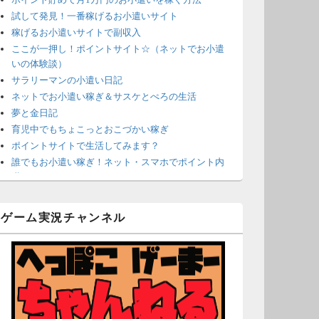
試して発見！一番稼げるお小遣いサイト
稼げるお小遣いサイトで副収入
ここが一押し！ポイントサイト☆（ネットでお小遣
いの体験談）
サラリーマンの小遣い日記
ネットでお小遣い稼ぎ＆サスケとぺろの生活
夢と金日記
育児中でもちょこっとおこづかい稼ぎ
ポイントサイトで生活してみます？
誰でもお小遣い稼ぎ！ネット・スマホでポイント内
職
ネットで簡単にお小遣い稼ぎ☆安心・安全・リスク
なし☆
ゲーム実況チャンネル
沈黙は金なり
ポイントがお金に！？-空いた時間でちょい稼ぎ-
在宅deお小遣い！～小銭だって集めれば諭吉になる
～
ネット収入攻略ナビ
ポイントサイトは安全？危険？お小遣い稼ぎサイト