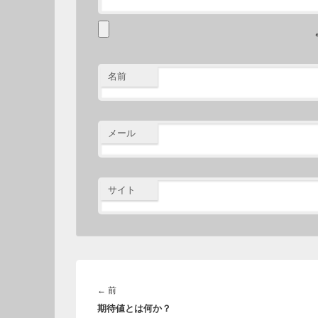
名前
メール
サイト
投
稿
前
←
前
ナ
期待値とは何か？
の