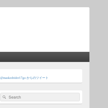
メ
イ
@maskedrider17go からのツイート
ン
サ
イ
ド
検
検
バ
索:
ー
索
ウ