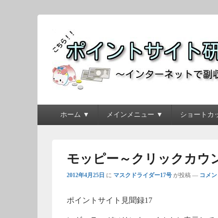
ポイントサイト研究
～インターネットで副収入を得よう！！～
メ
ホーム ▼
メインメニュー ▼
ショートカッ
イ
ン
メ
ニ
モッピー～クリックカウ
ュ
ー
2012年4月25日
に
マスクドライダー17号
が投稿
—
コメン
ポイントサイト見聞録17