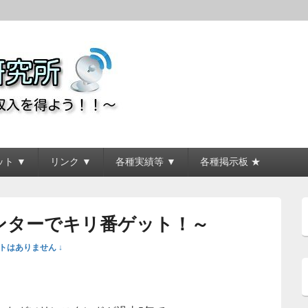
所
ト ▼
リンク ▼
各種実績等 ▼
各種掲示板 ★
ンターでキリ番ゲット！～
トはありません ↓