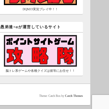
の使い方ガイド
DQMJ3実況プレイ中！！
愚弟達+αが運営しているサイト
脳トレ系ゲームや各種クイズは彼等にお任せ！！
Theme: Catch Box by
Catch Themes