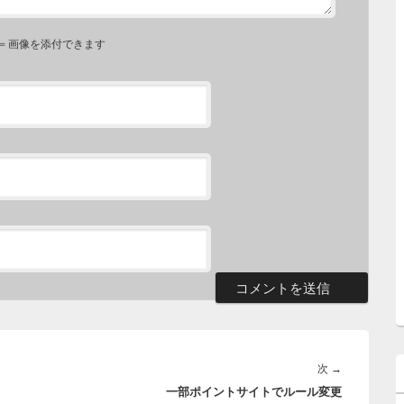
⇐ 画像を添付できます
次
次
→
一部ポイントサイトでルール変更
の