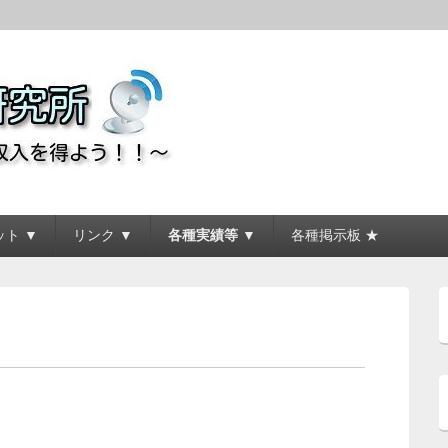
所
ト ▼
リンク ▼
各種実績等 ▼
各種掲示板 ★