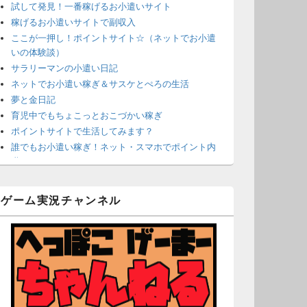
試して発見！一番稼げるお小遣いサイト
稼げるお小遣いサイトで副収入
ここが一押し！ポイントサイト☆（ネットでお小遣
いの体験談）
サラリーマンの小遣い日記
ネットでお小遣い稼ぎ＆サスケとぺろの生活
夢と金日記
育児中でもちょこっとおこづかい稼ぎ
ポイントサイトで生活してみます？
誰でもお小遣い稼ぎ！ネット・スマホでポイント内
職
ネットで簡単にお小遣い稼ぎ☆安心・安全・リスク
なし☆
ゲーム実況チャンネル
沈黙は金なり
ポイントがお金に！？-空いた時間でちょい稼ぎ-
在宅deお小遣い！～小銭だって集めれば諭吉になる
～
ネット収入攻略ナビ
ポイントサイトは安全？危険？お小遣い稼ぎサイト
の使い方ガイド