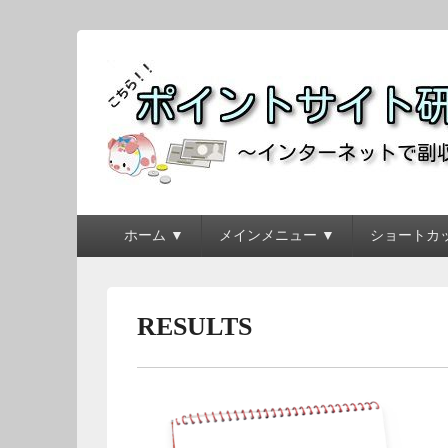
ポイントサイト研究
～インターネットで副収入を得よう！！～
メ
ホーム ▼
メインメニュー ▼
ショートカッ
イ
ン
メ
ニ
RESULTS
ュ
ー