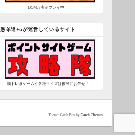
DQMJ3実況プレイ中！！
愚弟達+αが運営しているサイト
脳トレ系ゲームや各種クイズは彼等にお任せ！！
Theme: Catch Box by
Catch Themes