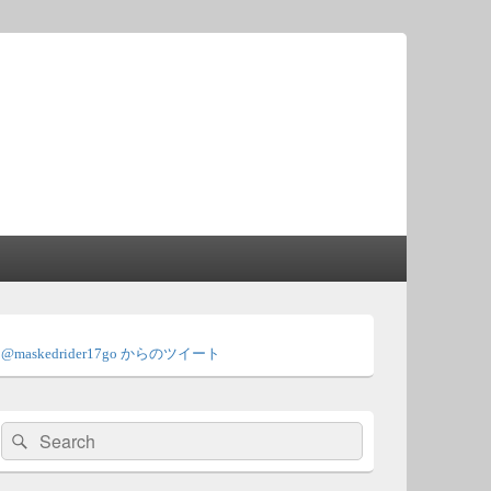
メ
イ
@maskedrider17go からのツイート
ン
サ
イ
ド
検
検
バ
索:
ー
索
ウ