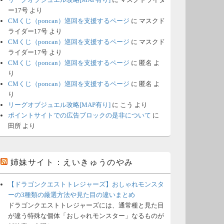
ー17号
より
CMくじ（poncan）巡回を支援するページ
に
マスクド
ライダー17号
より
CMくじ（poncan）巡回を支援するページ
に
マスクド
ライダー17号
より
CMくじ（poncan）巡回を支援するページ
に
匿名
よ
り
CMくじ（poncan）巡回を支援するページ
に
匿名
よ
り
リーグオブジュエル攻略[MAP有り]
に
こう
より
ポイントサイトでの広告ブロックの是非について
に
田所
より
姉妹サイト：えいきゅうのやみ
【ドラゴンクエストトレジャーズ】おしゃれモンスタ
ーの3種類の厳選方法や見た目の違いまとめ
ドラゴンクエストトレジャーズには、通常種と見た目
が違う特殊な個体「おしゃれモンスター」なるものが