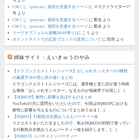
号
より
CMくじ（poncan）巡回を支援するページ
に
マスクドライダー17
号
より
CMくじ（poncan）巡回を支援するページ
に
匿名
より
CMくじ（poncan）巡回を支援するページ
に
匿名
より
リーグオブジュエル攻略[MAP有り]
に
こう
より
ポイントサイトでの広告ブロックの是非について
に
田所
より
姉妹サイト：えいきゅうのやみ
【ドラゴンクエストトレジャーズ】おしゃれモンスターの3種類
の厳選方法や見た目の違いまとめ
ドラゴンクエストトレジャーズには、通常種と見た目が違う特殊
な個体「おしゃれモンスター」なるものが低確率で出現し […]
【DQMJ3P】耐性に影響を及ぼすものまとめ
YouTubeの方に質問をいただいたので、今回はDQMJ3Pにおける
耐性に影響を与えるものについてまとめてみま […]
【DQMJ3】行動気分次第おうえんパーティー改
リクエストをいただきましたので、私がDQMJ3の対戦で使ってい
る行動気分次第おうえんパーティー改を紹介します。 […]
【DQMJ3】ジバチェインパーティー