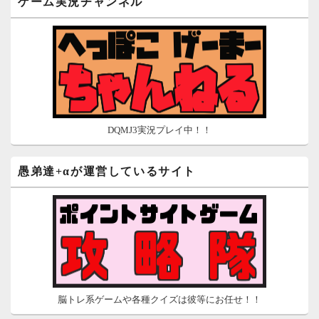
ゲーム実況チャンネル
ポイントがお金に！？-空いた時間でちょい稼ぎ-
在宅deお小遣い！～小銭だって集めれば諭吉になる～
ネット収入攻略ナビ
ポイントサイトは安全？危険？お小遣い稼ぎサイトの使い方ガ
イド
DQMJ3実況プレイ中！！
愚弟達+αが運営しているサイト
脳トレ系ゲームや各種クイズは彼等にお任せ！！