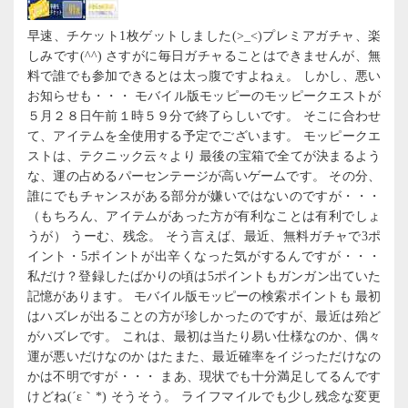
早速、チケット1枚ゲットしました(>_<)プレミアガチャ、楽
しみです(^^) さすがに毎日ガチャることはできませんが、無
料で誰でも参加できるとは太っ腹ですよねぇ。 しかし、悪い
お知らせも・・・ モバイル版モッピーのモッピークエストが
５月２８日午前１時５９分で終了らしいです。 そこに合わせ
て、アイテムを全使用する予定でございます。 モッピークエ
ストは、テクニック云々より 最後の宝箱で全てが決まるよう
な、運の占めるパーセンテージが高いゲームです。 その分、
誰にでもチャンスがある部分が嫌いではないのですが・・・
（もちろん、アイテムがあった方が有利なことは有利でしょ
うが） うーむ、残念。 そう言えば、最近、無料ガチャで3ポ
イント・5ポイントが出辛くなった気がするんですが・・・
私だけ？登録したばかりの頃は5ポイントもガンガン出ていた
記憶があります。 モバイル版モッピーの検索ポイントも 最初
はハズレが出ることの方が珍しかったのですが、最近は殆ど
がハズレです。 これは、最初は当たり易い仕様なのか、偶々
運が悪いだけなのか はたまた、最近確率をイジっただけなの
かは不明ですが・・・ まあ、現状でも十分満足してるんです
けどね(´ε｀*) そうそう。 ライフマイルでも少し残念な変更