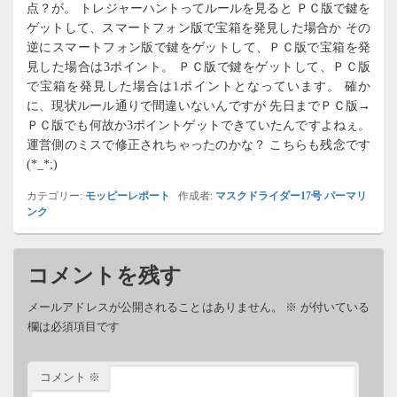
点？が。 トレジャーハントってルールを見ると ＰＣ版で鍵を
ゲットして、スマートフォン版で宝箱を発見した場合か その
逆にスマートフォン版で鍵をゲットして、ＰＣ版で宝箱を発
見した場合は3ポイント。 ＰＣ版で鍵をゲットして、ＰＣ版
で宝箱を発見した場合は1ポイントとなっています。 確か
に、現状ルール通りで間違いないんですが 先日までＰＣ版→
ＰＣ版でも何故か3ポイントゲットできていたんですよねぇ。
運営側のミスで修正されちゃったのかな？ こちらも残念です
(*_*;)
カテゴリー:
モッピーレポート
作成者:
マスクドライダー17号
パーマリ
ンク
コメントを残す
メールアドレスが公開されることはありません。
※
が付いている
欄は必須項目です
コメント
※