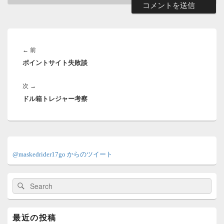
投
稿
前
←
前
ナ
ポイントサイト失敗談
の
ビ
ゲ
投
ー
次
次
→
稿:
シ
ドル箱トレジャー考察
の
ョ
投
ン
稿:
メ
イ
@maskedrider17go からのツイート
ン
サ
イ
検
検
ド
索:
索
バ
ー
ウ
最近の投稿
ィ