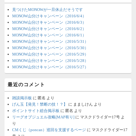
ジ
ェ
見つけたMONOWが一旦休止だそうです
ッ
MONOW山分けキャンペーン（2016/6/4）
ト
MONOW山分けキャンペーン（2016/6/3）
エ
MONOW山分けキャンペーン（2016/6/2）
リ
MONOW山分けキャンペーン（2016/6/1）
ア
MONOW山分けキャンペーン（2016/5/31）
MONOW山分けキャンペーン（2016/5/30）
MONOW山分けキャンペーン（2016/5/29）
MONOW山分けキャンペーン（2016/5/28）
MONOW山分けキャンペーン（2016/5/27）
最近のコメント
雑談掲示板
に
匿名
より
げん玉【発見！禁断の技！？】
に
まましけん
より
ポイントサイト総合掲示板
に
匿名
より
リーグオブジュエル攻略[MAP有り]
に
マスクドライダー17号
よ
り
CMくじ（poncan）巡回を支援するページ
に
マスクドライダー17