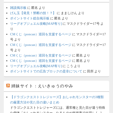
雑談掲示板
に
匿名
より
げん玉【発見！禁断の技！？】
に
まましけん
より
ポイントサイト総合掲示板
に
匿名
より
リーグオブジュエル攻略[MAP有り]
に
マスクドライダー17号
よ
り
CMくじ（poncan）巡回を支援するページ
に
マスクドライダー17
号
より
CMくじ（poncan）巡回を支援するページ
に
マスクドライダー17
号
より
CMくじ（poncan）巡回を支援するページ
に
匿名
より
CMくじ（poncan）巡回を支援するページ
に
匿名
より
リーグオブジュエル攻略[MAP有り]
に
こう
より
ポイントサイトでの広告ブロックの是非について
に
田所
より
姉妹サイト：えいきゅうのやみ
【ドラゴンクエストトレジャーズ】おしゃれモンスターの3種類
の厳選方法や見た目の違いまとめ
ドラゴンクエストトレジャーズには、通常種と見た目が違う特殊
な個体「おしゃれモンスター」なるものが低確率で出現し […]