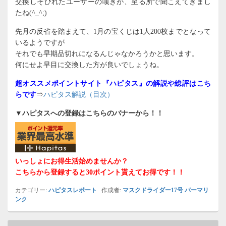
交換しそびれたユーザーの嘆きが、至る所で聞こえてきまし
たね(^_^;)
先月の反省を踏まえて、1月の宝くじは1人200枚までとなって
いるようですが
それでも早期品切れになるんじゃなかろうかと思います。
何にせよ早目に交換した方が良いでしょうね。
超オススメポイントサイト『ハピタス』の解説や総評はこち
らです
⇒
ハピタス解説（目次）
▼ハピタスへの登録はこちらのバナーから！！
いっしょにお得生活始めませんか？
こちらから登録すると30ポイント貰えてお得です！！
カテゴリー:
ハピタスレポート
作成者:
マスクドライダー17号
パーマリ
ンク