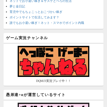
ネットでお小遣い稼ぎ＆サスケとぺろの生活
夢と金日記
育児中でもちょこっとおこづかい稼ぎ
ポイントサイトで生活してみます？
誰でもお小遣い稼ぎ！ネット・スマホでポイント内職
ネットで簡単にお小遣い稼ぎ☆安心・安全・リスクなし☆
沈黙は金なり
ゲーム実況チャンネル
ポイントがお金に！？-空いた時間でちょい稼ぎ-
在宅deお小遣い！～小銭だって集めれば諭吉になる～
ネット収入攻略ナビ
ポイントサイトは安全？危険？お小遣い稼ぎサイトの使い方ガ
イド
DQMJ3実況プレイ中！！
愚弟達+αが運営しているサイト