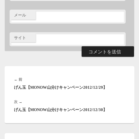
メール
サイト
投
稿
前
←
前
ナ
げん玉【MONOW山分けキャンペーン2012/12/29】
の
ビ
ゲ
投
ー
次
次
→
稿:
シ
げん玉【MONOW山分けキャンペーン2012/12/30】
の
ョ
投
ン
稿:
メ