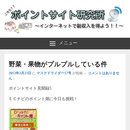
～インターネットで副収入を得よう！！～
ポイントサイト研究所
メニュー
野菜・果物がプルプルしている件
2012年3月23日
に
マスクドライダー17号
が投稿
—
コメントはありませ
ん ↓
ポイントサイト見聞録5
ＥＣナビのポイント畑に今日も挑戦！