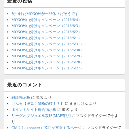
最近の投稿
ィ
ジ
ェ
見つけたMONOWが一旦休止だそうです
ッ
MONOW山分けキャンペーン（2016/6/4）
ト
MONOW山分けキャンペーン（2016/6/3）
エ
MONOW山分けキャンペーン（2016/6/2）
リ
MONOW山分けキャンペーン（2016/6/1）
ア
MONOW山分けキャンペーン（2016/5/31）
MONOW山分けキャンペーン（2016/5/30）
MONOW山分けキャンペーン（2016/5/29）
MONOW山分けキャンペーン（2016/5/28）
MONOW山分けキャンペーン（2016/5/27）
最近のコメント
雑談掲示板
に
匿名
より
げん玉【発見！禁断の技！？】
に
まましけん
より
ポイントサイト総合掲示板
に
匿名
より
リーグオブジュエル攻略[MAP有り]
に
マスクドライダー17号
よ
り
CMくじ（poncan）巡回を支援するページ
に
マスクドライダー17