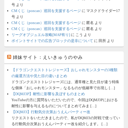
号
より
CMくじ（poncan）巡回を支援するページ
に
マスクドライダー17
号
より
CMくじ（poncan）巡回を支援するページ
に
匿名
より
CMくじ（poncan）巡回を支援するページ
に
匿名
より
リーグオブジュエル攻略[MAP有り]
に
こう
より
ポイントサイトでの広告ブロックの是非について
に
田所
より
姉妹サイト：えいきゅうのやみ
【ドラゴンクエストトレジャーズ】おしゃれモンスターの3種類
の厳選方法や見た目の違いまとめ
ドラゴンクエストトレジャーズには、通常種と見た目が違う特殊
な個体「おしゃれモンスター」なるものが低確率で出現し […]
【DQMJ3P】耐性に影響を及ぼすものまとめ
YouTubeの方に質問をいただいたので、今回はDQMJ3Pにおける
耐性に影響を与えるものについてまとめてみま […]
【DQMJ3】行動気分次第おうえんパーティー改
リクエストをいただきましたので、私がDQMJ3の対戦で使ってい
る行動気分次第おうえんパーティー改を紹介します。 […]