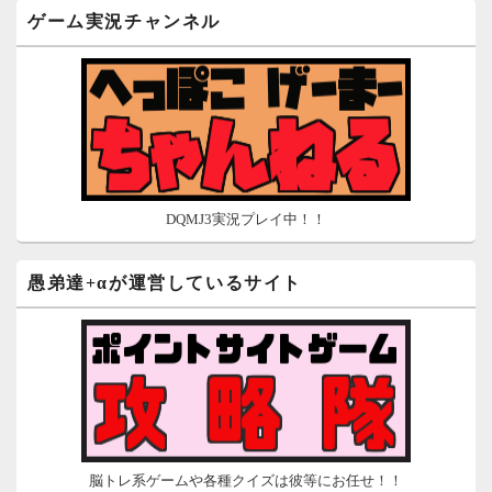
沈黙は金なり
ゲーム実況チャンネル
ポイントがお金に！？-空いた時間でちょい稼ぎ-
在宅deお小遣い！～小銭だって集めれば諭吉になる～
ネット収入攻略ナビ
ポイントサイトは安全？危険？お小遣い稼ぎサイトの使い方ガ
イド
DQMJ3実況プレイ中！！
愚弟達+αが運営しているサイト
脳トレ系ゲームや各種クイズは彼等にお任せ！！