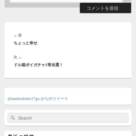
投
稿
前
←
前
ナ
ちょっと幸せ
の
ビ
ゲ
投
ー
次
次
→
稿:
シ
ドル箱ポイガチャ1等当選！
の
ョ
投
ン
稿:
メ
イ
@maskedrider17go からのツイート
ン
サ
イ
検
検
ド
索:
索
バ
ー
ウ