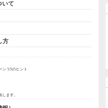
ついて
し方
由します。