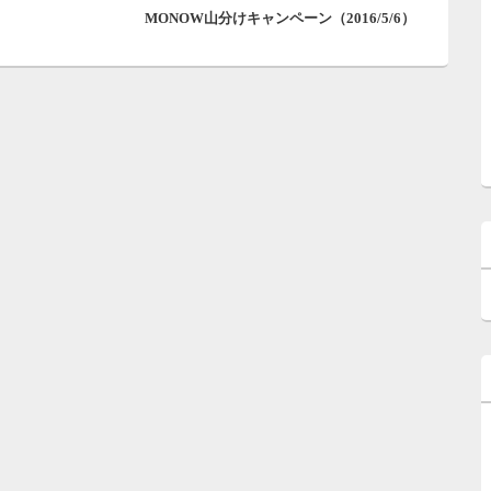
MONOW山分けキャンペーン（2016/5/6）
の
投
稿: