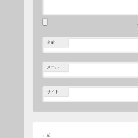
名前
メール
サイト
投
稿
前
←
前