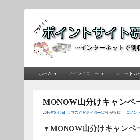
ポイントサイト研究
～インターネットで副収入を得よう！！～
メ
ホーム ▼
メインメニュー ▼
ショートカッ
イ
ン
メ
ニ
MONOW山分けキャンペーン（
ュ
ー
2016年5月5日
に
マスクドライダー17号
が投稿
—
コメント
▼MONOW山分けキャンペ