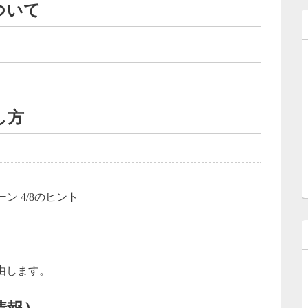
ついて
し方
由します。