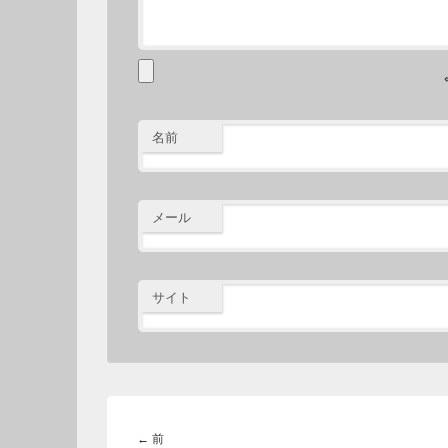
名前
メール
サイト
投
稿
前
←
前