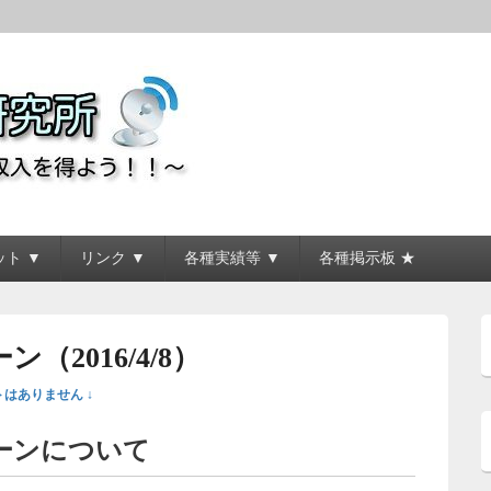
所
ト ▼
リンク ▼
各種実績等 ▼
各種掲示板 ★
2016/4/8）
はありません ↓
ーンについて