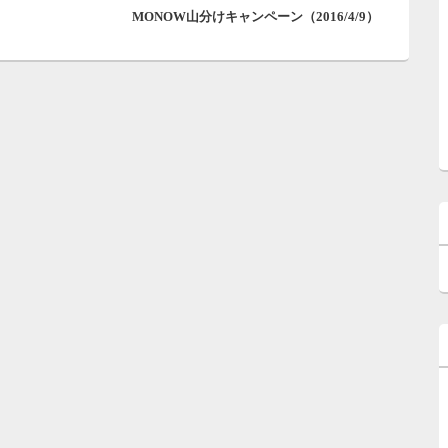
MONOW山分けキャンペーン（2016/4/9）
の
投
稿: