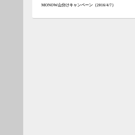
ナ
MONOW山分けキャンペーン（2016/4/7）
の
ビ
投
ゲ
稿:
ー
シ
ョ
ン