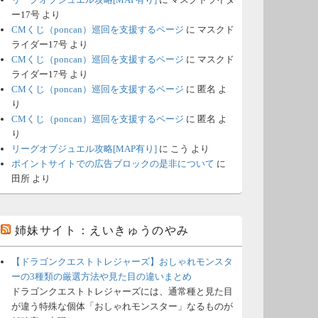
ー17号
より
CMくじ（poncan）巡回を支援するページ
に
マスクド
ライダー17号
より
CMくじ（poncan）巡回を支援するページ
に
マスクド
ライダー17号
より
CMくじ（poncan）巡回を支援するページ
に
匿名
よ
り
CMくじ（poncan）巡回を支援するページ
に
匿名
よ
り
リーグオブジュエル攻略[MAP有り]
に
こう
より
ポイントサイトでの広告ブロックの是非について
に
田所
より
姉妹サイト：えいきゅうのやみ
【ドラゴンクエストトレジャーズ】おしゃれモンスタ
ーの3種類の厳選方法や見た目の違いまとめ
ドラゴンクエストトレジャーズには、通常種と見た目
が違う特殊な個体「おしゃれモンスター」なるものが