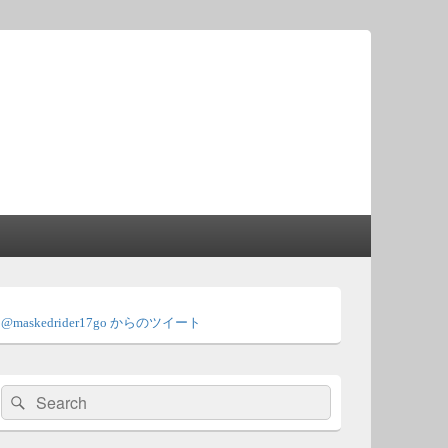
メ
イ
@maskedrider17go からのツイート
ン
サ
イ
ド
検
検
バ
索:
ー
索
ウ