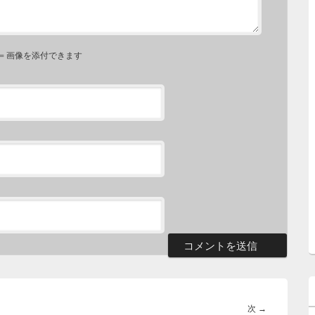
⇐ 画像を添付できます
次
次
→