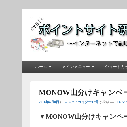
ポイントサイト研究
～インターネットで副収入を得よう！！～
メ
ホーム ▼
メインメニュー ▼
ショートカッ
イ
ン
メ
ニ
MONOW山分けキャンペーン（
ュ
ー
2016年4月8日
に
マスクドライダー17号
が投稿
—
コメント
▼MONOW山分けキャンペ