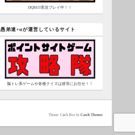
DQMJ3実況プレイ中！！
愚弟達+αが運営しているサイト
脳トレ系ゲームや各種クイズは彼等にお任せ！！
Theme: Catch Box by
Catch Themes