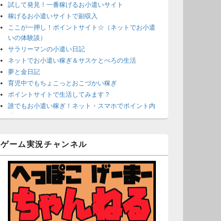
試して発見！一番稼げるお小遣いサイト
稼げるお小遣いサイトで副収入
ここが一押し！ポイントサイト☆（ネットでお小遣
いの体験談）
サラリーマンの小遣い日記
ネットでお小遣い稼ぎ＆サスケとぺろの生活
夢と金日記
育児中でもちょこっとおこづかい稼ぎ
ポイントサイトで生活してみます？
誰でもお小遣い稼ぎ！ネット・スマホでポイント内
職
ネットで簡単にお小遣い稼ぎ☆安心・安全・リスク
なし☆
ゲーム実況チャンネル
沈黙は金なり
ポイントがお金に！？-空いた時間でちょい稼ぎ-
在宅deお小遣い！～小銭だって集めれば諭吉になる
～
ネット収入攻略ナビ
ポイントサイトは安全？危険？お小遣い稼ぎサイト
の使い方ガイド