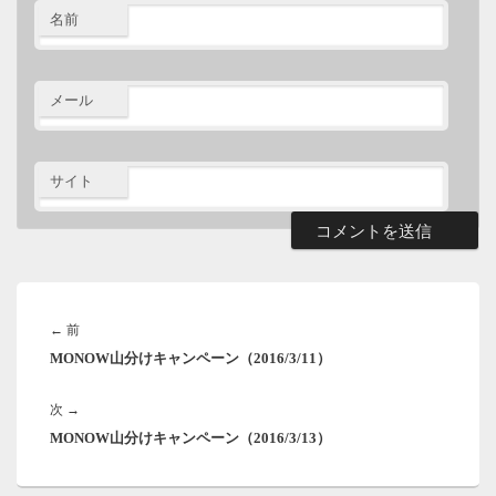
名前
メール
サイト
投
稿
前
←
前
ナ
MONOW山分けキャンペーン（2016/3/11）
の
ビ
ゲ
投
ー
次
次
→
稿:
シ
MONOW山分けキャンペーン（2016/3/13）
の
ョ
投
ン
稿: