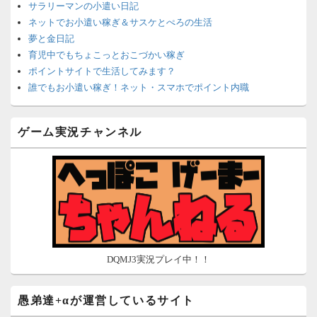
サラリーマンの小遣い日記
ネットでお小遣い稼ぎ＆サスケとぺろの生活
夢と金日記
育児中でもちょこっとおこづかい稼ぎ
ポイントサイトで生活してみます？
誰でもお小遣い稼ぎ！ネット・スマホでポイント内職
ネットで簡単にお小遣い稼ぎ☆安心・安全・リスクなし☆
沈黙は金なり
ゲーム実況チャンネル
ポイントがお金に！？-空いた時間でちょい稼ぎ-
在宅deお小遣い！～小銭だって集めれば諭吉になる～
ネット収入攻略ナビ
ポイントサイトは安全？危険？お小遣い稼ぎサイトの使い方ガ
イド
DQMJ3実況プレイ中！！
愚弟達+αが運営しているサイト