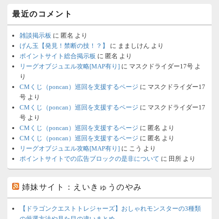
最近のコメント
雑談掲示板
に
匿名
より
げん玉【発見！禁断の技！？】
に
まましけん
より
ポイントサイト総合掲示板
に
匿名
より
リーグオブジュエル攻略[MAP有り]
に
マスクドライダー17号
よ
り
CMくじ（poncan）巡回を支援するページ
に
マスクドライダー17
号
より
CMくじ（poncan）巡回を支援するページ
に
マスクドライダー17
号
より
CMくじ（poncan）巡回を支援するページ
に
匿名
より
CMくじ（poncan）巡回を支援するページ
に
匿名
より
リーグオブジュエル攻略[MAP有り]
に
こう
より
ポイントサイトでの広告ブロックの是非について
に
田所
より
姉妹サイト：えいきゅうのやみ
【ドラゴンクエストトレジャーズ】おしゃれモンスターの3種類
の厳選方法や見た目の違いまとめ