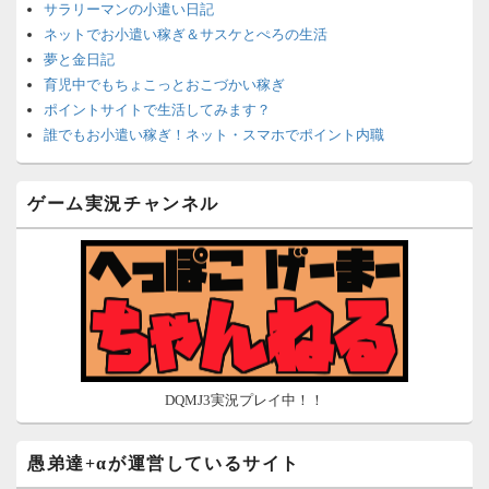
サラリーマンの小遣い日記
ネットでお小遣い稼ぎ＆サスケとぺろの生活
夢と金日記
育児中でもちょこっとおこづかい稼ぎ
ポイントサイトで生活してみます？
誰でもお小遣い稼ぎ！ネット・スマホでポイント内職
ネットで簡単にお小遣い稼ぎ☆安心・安全・リスクなし☆
沈黙は金なり
ゲーム実況チャンネル
ポイントがお金に！？-空いた時間でちょい稼ぎ-
在宅deお小遣い！～小銭だって集めれば諭吉になる～
ネット収入攻略ナビ
ポイントサイトは安全？危険？お小遣い稼ぎサイトの使い方ガ
イド
DQMJ3実況プレイ中！！
愚弟達+αが運営しているサイト