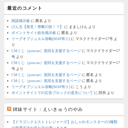
最近のコメント
雑談掲示板
に
匿名
より
げん玉【発見！禁断の技！？】
に
まましけん
より
ポイントサイト総合掲示板
に
匿名
より
リーグオブジュエル攻略[MAP有り]
に
マスクドライダー17号
よ
り
CMくじ（poncan）巡回を支援するページ
に
マスクドライダー17
号
より
CMくじ（poncan）巡回を支援するページ
に
マスクドライダー17
号
より
CMくじ（poncan）巡回を支援するページ
に
匿名
より
CMくじ（poncan）巡回を支援するページ
に
匿名
より
リーグオブジュエル攻略[MAP有り]
に
こう
より
ポイントサイトでの広告ブロックの是非について
に
田所
より
姉妹サイト：えいきゅうのやみ
【ドラゴンクエストトレジャーズ】おしゃれモンスターの3種類
の厳選方法や見た目の違いまとめ