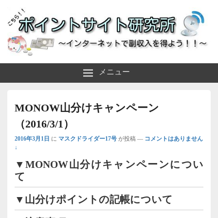
～インターネットで副収入を得よう！！～
ポイントサイト研究所
メニュー
MONOW山分けキャンペーン
（2016/3/1）
2016年3月1日
に
マスクドライダー17号
が投稿
—
コメントはありません
↓
▼MONOW山分けキャンペーンについ
て
▼山分けポイントの記帳について