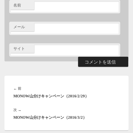
名前
メール
サイト
投
稿
前
←
前
ナ
MONOW山分けキャンペーン（2016/2/29）
の
ビ
ゲ
投
ー
次
次
→
稿:
シ
MONOW山分けキャンペーン（2016/3/2）
の
ョ
投
ン
稿: