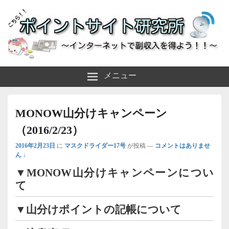
～インターネットで副収入を得よう！！～
ポイントサイト研究所
メニュー
MONOW山分けキャンペーン
（2016/2/23）
2016年2月23日
に
マスクドライダー17号
が投稿
—
コメントはありませ
ん ↓
▼MONOW山分けキャンペーンについ
て
▼山分けポイントの記帳について