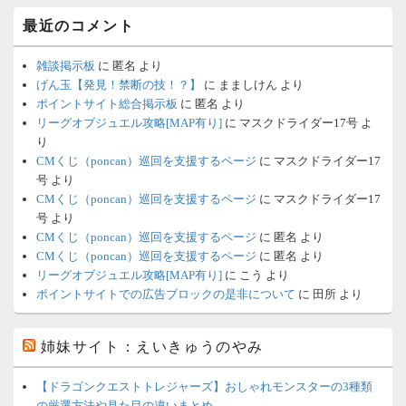
最近のコメント
雑談掲示板
に
匿名
より
げん玉【発見！禁断の技！？】
に
まましけん
より
ポイントサイト総合掲示板
に
匿名
より
リーグオブジュエル攻略[MAP有り]
に
マスクドライダー17号
よ
り
CMくじ（poncan）巡回を支援するページ
に
マスクドライダー17
号
より
CMくじ（poncan）巡回を支援するページ
に
マスクドライダー17
号
より
CMくじ（poncan）巡回を支援するページ
に
匿名
より
CMくじ（poncan）巡回を支援するページ
に
匿名
より
リーグオブジュエル攻略[MAP有り]
に
こう
より
ポイントサイトでの広告ブロックの是非について
に
田所
より
姉妹サイト：えいきゅうのやみ
【ドラゴンクエストトレジャーズ】おしゃれモンスターの3種類
の厳選方法や見た目の違いまとめ