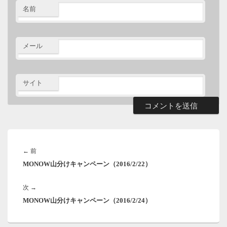
名前
メール
サイト
投
稿
前
←
前
ナ
MONOW山分けキャンペーン（2016/2/22）
の
ビ
ゲ
投
ー
次
次
→
稿:
シ
MONOW山分けキャンペーン（2016/2/24）
の
ョ
投
ン
稿: