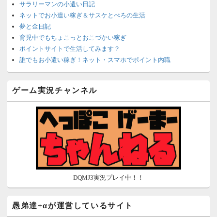
サラリーマンの小遣い日記
ネットでお小遣い稼ぎ＆サスケとぺろの生活
夢と金日記
育児中でもちょこっとおこづかい稼ぎ
ポイントサイトで生活してみます？
誰でもお小遣い稼ぎ！ネット・スマホでポイント内職
ネットで簡単にお小遣い稼ぎ☆安心・安全・リスクなし☆
沈黙は金なり
ゲーム実況チャンネル
ポイントがお金に！？-空いた時間でちょい稼ぎ-
在宅deお小遣い！～小銭だって集めれば諭吉になる～
ネット収入攻略ナビ
ポイントサイトは安全？危険？お小遣い稼ぎサイトの使い方ガ
イド
DQMJ3実況プレイ中！！
愚弟達+αが運営しているサイト