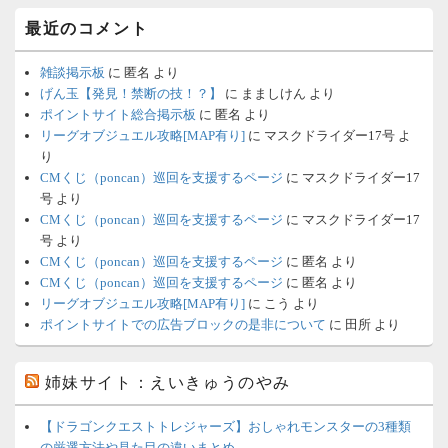
最近のコメント
雑談掲示板
に
匿名
より
げん玉【発見！禁断の技！？】
に
まましけん
より
ポイントサイト総合掲示板
に
匿名
より
リーグオブジュエル攻略[MAP有り]
に
マスクドライダー17号
よ
り
CMくじ（poncan）巡回を支援するページ
に
マスクドライダー17
号
より
CMくじ（poncan）巡回を支援するページ
に
マスクドライダー17
号
より
CMくじ（poncan）巡回を支援するページ
に
匿名
より
CMくじ（poncan）巡回を支援するページ
に
匿名
より
リーグオブジュエル攻略[MAP有り]
に
こう
より
ポイントサイトでの広告ブロックの是非について
に
田所
より
姉妹サイト：えいきゅうのやみ
【ドラゴンクエストトレジャーズ】おしゃれモンスターの3種類
の厳選方法や見た目の違いまとめ