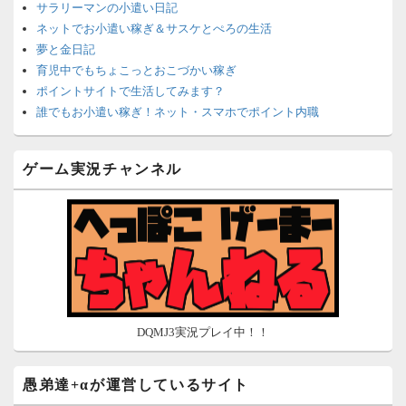
サラリーマンの小遣い日記
ネットでお小遣い稼ぎ＆サスケとぺろの生活
夢と金日記
育児中でもちょこっとおこづかい稼ぎ
ポイントサイトで生活してみます？
誰でもお小遣い稼ぎ！ネット・スマホでポイント内職
ネットで簡単にお小遣い稼ぎ☆安心・安全・リスクなし☆
沈黙は金なり
ゲーム実況チャンネル
ポイントがお金に！？-空いた時間でちょい稼ぎ-
在宅deお小遣い！～小銭だって集めれば諭吉になる～
ネット収入攻略ナビ
ポイントサイトは安全？危険？お小遣い稼ぎサイトの使い方ガ
イド
DQMJ3実況プレイ中！！
愚弟達+αが運営しているサイト