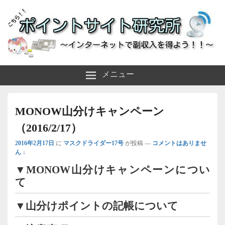
～インターネットで副収入を得よう！！～
ポイントサイト研究所
メニュー
MONOW山分けキャンペーン
（2016/2/17）
2016年2月17日
に
マスクドライダー17号
が投稿
—
コメントはありませ
ん ↓
▼MONOW山分けキャンペーンについ
て
▼山分けポイントの記帳について