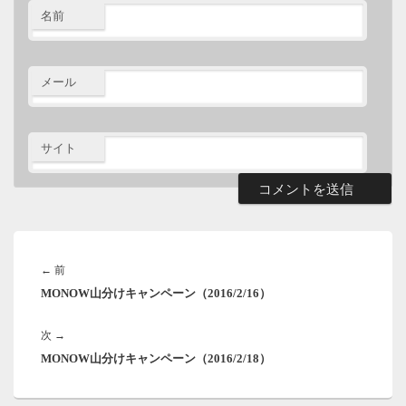
名前
メール
サイト
投
稿
前
←
前
ナ
MONOW山分けキャンペーン（2016/2/16）
の
ビ
ゲ
投
ー
次
次
→
稿:
シ
MONOW山分けキャンペーン（2016/2/18）
の
ョ
投
ン
稿: