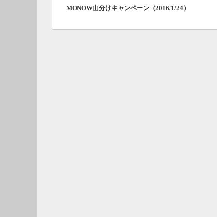
ナ
MONOW山分けキャンペーン（2016/1/24）
の
ビ
投
ゲ
稿:
ー
シ
ョ
ン