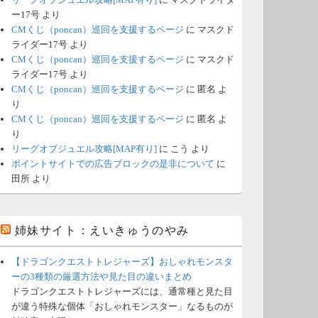
ー17号
より
CMくじ（poncan）巡回を支援するページ
に
マスクド
ライダー17号
より
CMくじ（poncan）巡回を支援するページ
に
マスクド
ライダー17号
より
CMくじ（poncan）巡回を支援するページ
に
匿名
よ
り
CMくじ（poncan）巡回を支援するページ
に
匿名
よ
り
リーグオブジュエル攻略[MAP有り]
に
こう
より
ポイントサイトでの広告ブロックの是非について
に
田所
より
姉妹サイト：えいきゅうのやみ
【ドラゴンクエストトレジャーズ】おしゃれモンスタ
ーの3種類の厳選方法や見た目の違いまとめ
ドラゴンクエストトレジャーズには、通常種と見た目
が違う特殊な個体「おしゃれモンスター」なるものが