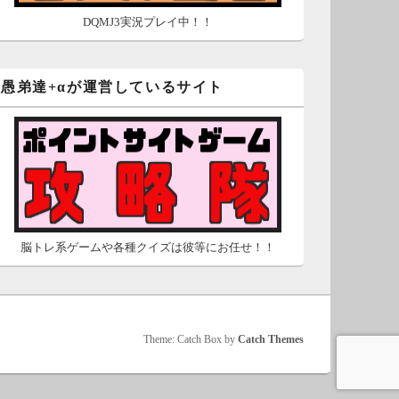
DQMJ3実況プレイ中！！
愚弟達+αが運営しているサイト
脳トレ系ゲームや各種クイズは彼等にお任せ！！
Theme: Catch Box by
Catch Themes