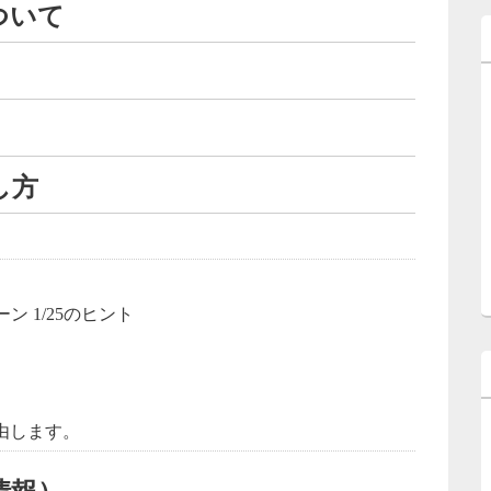
ついて
し方
由します。