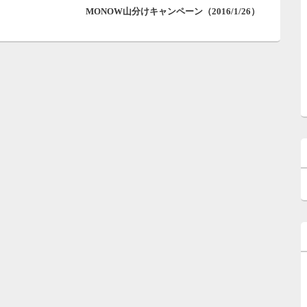
MONOW山分けキャンペーン（2016/1/26）
の
投
稿: