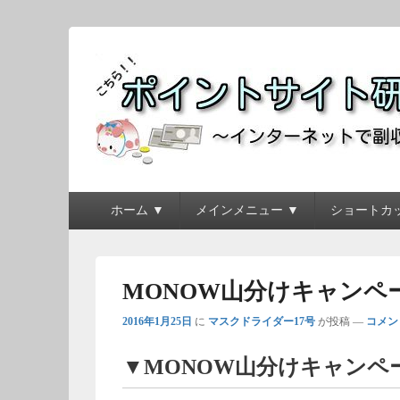
ポイントサイト研究
～インターネットで副収入を得よう！！～
メ
ホーム ▼
メインメニュー ▼
ショートカッ
イ
ン
メ
ニ
MONOW山分けキャンペーン（
ュ
ー
2016年1月25日
に
マスクドライダー17号
が投稿
—
コメン
▼MONOW山分けキャンペ