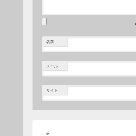
名前
メール
サイト
投
稿
前
←
前