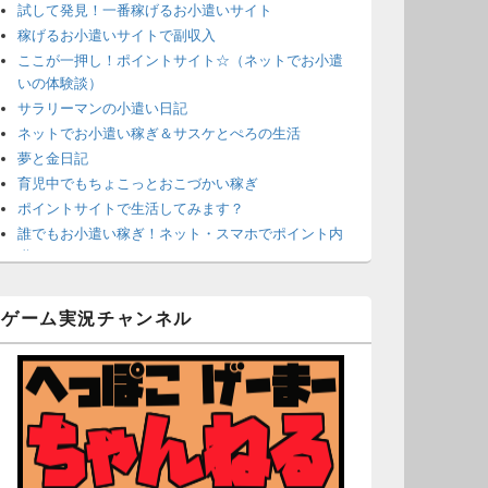
試して発見！一番稼げるお小遣いサイト
稼げるお小遣いサイトで副収入
ここが一押し！ポイントサイト☆（ネットでお小遣
いの体験談）
サラリーマンの小遣い日記
ネットでお小遣い稼ぎ＆サスケとぺろの生活
夢と金日記
育児中でもちょこっとおこづかい稼ぎ
ポイントサイトで生活してみます？
誰でもお小遣い稼ぎ！ネット・スマホでポイント内
職
ネットで簡単にお小遣い稼ぎ☆安心・安全・リスク
なし☆
ゲーム実況チャンネル
沈黙は金なり
ポイントがお金に！？-空いた時間でちょい稼ぎ-
在宅deお小遣い！～小銭だって集めれば諭吉になる
～
ネット収入攻略ナビ
ポイントサイトは安全？危険？お小遣い稼ぎサイト
の使い方ガイド