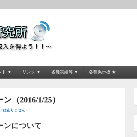
所
ト ▼
リンク ▼
各種実績等 ▼
各種掲示板 ★
2016/1/25）
トはありません ↓
ーンについて