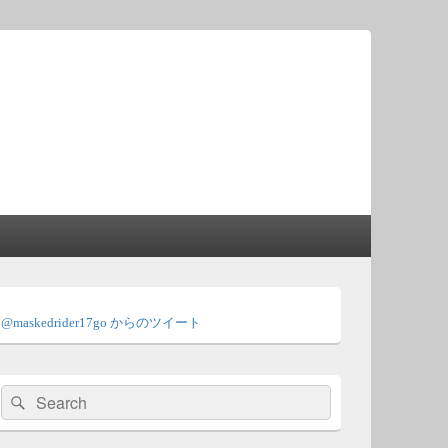
メ
イ
@maskedrider17go からのツイート
ン
サ
イ
ド
検
検
バ
索:
ー
索
ウ