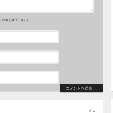
⇐ 画像を添付できます
次
次
→