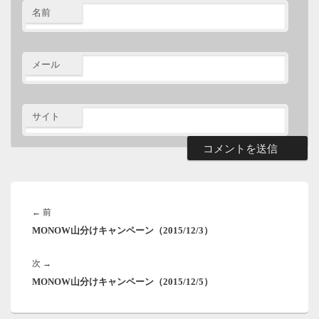
名前
メール
サイト
投
稿
前
←
前
ナ
MONOW山分けキャンペーン（2015/12/3）
の
ビ
ゲ
投
ー
次
次
→
稿:
シ
MONOW山分けキャンペーン（2015/12/5）
の
ョ
投
ン
稿: