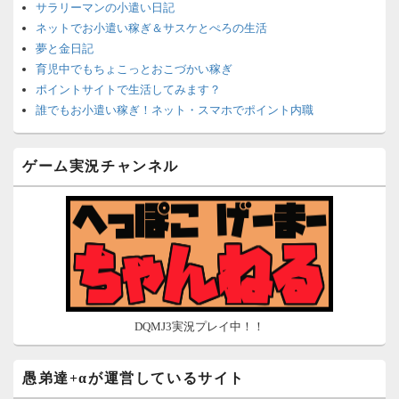
サラリーマンの小遣い日記
ネットでお小遣い稼ぎ＆サスケとぺろの生活
夢と金日記
育児中でもちょこっとおこづかい稼ぎ
ポイントサイトで生活してみます？
誰でもお小遣い稼ぎ！ネット・スマホでポイント内職
ネットで簡単にお小遣い稼ぎ☆安心・安全・リスクなし☆
沈黙は金なり
ゲーム実況チャンネル
ポイントがお金に！？-空いた時間でちょい稼ぎ-
在宅deお小遣い！～小銭だって集めれば諭吉になる～
ネット収入攻略ナビ
ポイントサイトは安全？危険？お小遣い稼ぎサイトの使い方ガ
イド
DQMJ3実況プレイ中！！
愚弟達+αが運営しているサイト