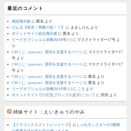
最近のコメント
雑談掲示板
に
匿名
より
げん玉【発見！禁断の技！？】
に
まましけん
より
ポイントサイト総合掲示板
に
匿名
より
リーグオブジュエル攻略[MAP有り]
に
マスクドライダー17号
よ
り
CMくじ（poncan）巡回を支援するページ
に
マスクドライダー17
号
より
CMくじ（poncan）巡回を支援するページ
に
マスクドライダー17
号
より
CMくじ（poncan）巡回を支援するページ
に
匿名
より
CMくじ（poncan）巡回を支援するページ
に
匿名
より
リーグオブジュエル攻略[MAP有り]
に
こう
より
ポイントサイトでの広告ブロックの是非について
に
田所
より
姉妹サイト：えいきゅうのやみ
【ドラゴンクエストトレジャーズ】おしゃれモンスターの3種類
の厳選方法や見た目の違いまとめ