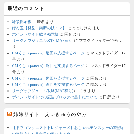
最近のコメント
雑談掲示板
に
匿名
より
げん玉【発見！禁断の技！？】
に
まましけん
より
ポイントサイト総合掲示板
に
匿名
より
リーグオブジュエル攻略[MAP有り]
に
マスクドライダー17号
よ
り
CMくじ（poncan）巡回を支援するページ
に
マスクドライダー17
号
より
CMくじ（poncan）巡回を支援するページ
に
マスクドライダー17
号
より
CMくじ（poncan）巡回を支援するページ
に
匿名
より
CMくじ（poncan）巡回を支援するページ
に
匿名
より
リーグオブジュエル攻略[MAP有り]
に
こう
より
ポイントサイトでの広告ブロックの是非について
に
田所
より
姉妹サイト：えいきゅうのやみ
【ドラゴンクエストトレジャーズ】おしゃれモンスターの3種類
の厳選方法や見た目の違いまとめ