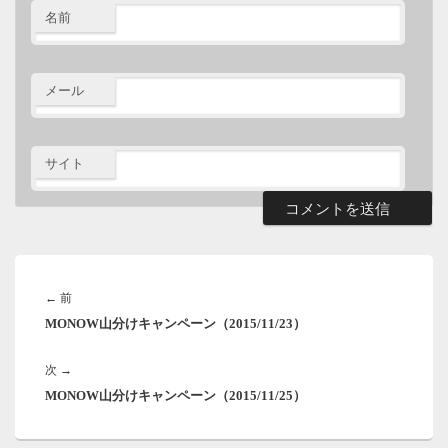
名前
メール
サイト
投
稿
前
←
前
ナ
MONOW山分けキャンペーン（2015/11/23）
の
ビ
ゲ
投
ー
次
次
→
稿:
シ
MONOW山分けキャンペーン（2015/11/25）
の
ョ
投
ン
稿: