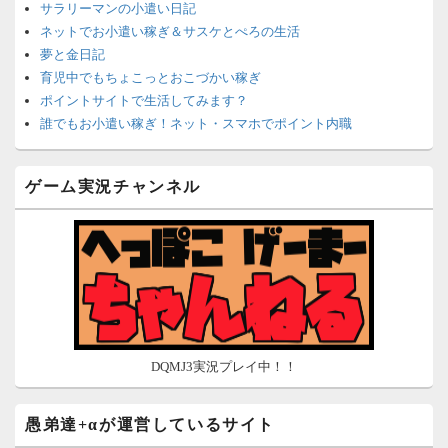
サラリーマンの小遣い日記
ネットでお小遣い稼ぎ＆サスケとぺろの生活
夢と金日記
育児中でもちょこっとおこづかい稼ぎ
ポイントサイトで生活してみます？
誰でもお小遣い稼ぎ！ネット・スマホでポイント内職
ネットで簡単にお小遣い稼ぎ☆安心・安全・リスクなし☆
沈黙は金なり
ゲーム実況チャンネル
ポイントがお金に！？-空いた時間でちょい稼ぎ-
在宅deお小遣い！～小銭だって集めれば諭吉になる～
ネット収入攻略ナビ
ポイントサイトは安全？危険？お小遣い稼ぎサイトの使い方ガ
イド
DQMJ3実況プレイ中！！
愚弟達+αが運営しているサイト