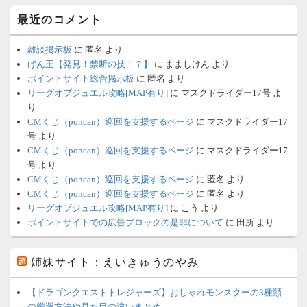
最近のコメント
雑談掲示板
に
匿名
より
げん玉【発見！禁断の技！？】
に
まましけん
より
ポイントサイト総合掲示板
に
匿名
より
リーグオブジュエル攻略[MAP有り]
に
マスクドライダー17号
よ
り
CMくじ（poncan）巡回を支援するページ
に
マスクドライダー17
号
より
CMくじ（poncan）巡回を支援するページ
に
マスクドライダー17
号
より
CMくじ（poncan）巡回を支援するページ
に
匿名
より
CMくじ（poncan）巡回を支援するページ
に
匿名
より
リーグオブジュエル攻略[MAP有り]
に
こう
より
ポイントサイトでの広告ブロックの是非について
に
田所
より
姉妹サイト：えいきゅうのやみ
【ドラゴンクエストトレジャーズ】おしゃれモンスターの3種類
の厳選方法や見た目の違いまとめ