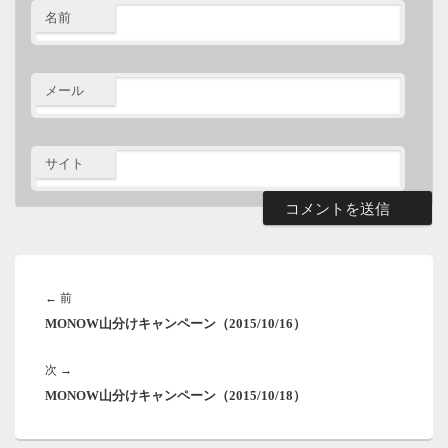
名前
メール
サイト
投
稿
前
←
前
ナ
MONOW山分けキャンペーン（2015/10/16）
の
ビ
ゲ
投
ー
次
次
→
稿:
シ
MONOW山分けキャンペーン（2015/10/18）
の
ョ
投
ン
稿: