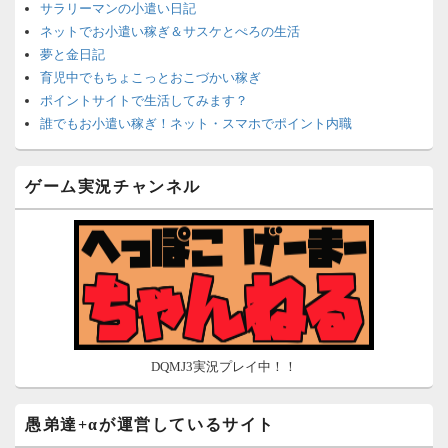
サラリーマンの小遣い日記
ネットでお小遣い稼ぎ＆サスケとぺろの生活
夢と金日記
育児中でもちょこっとおこづかい稼ぎ
ポイントサイトで生活してみます？
誰でもお小遣い稼ぎ！ネット・スマホでポイント内職
ネットで簡単にお小遣い稼ぎ☆安心・安全・リスクなし☆
沈黙は金なり
ゲーム実況チャンネル
ポイントがお金に！？-空いた時間でちょい稼ぎ-
在宅deお小遣い！～小銭だって集めれば諭吉になる～
ネット収入攻略ナビ
ポイントサイトは安全？危険？お小遣い稼ぎサイトの使い方ガ
イド
DQMJ3実況プレイ中！！
愚弟達+αが運営しているサイト