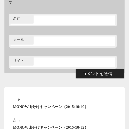
す
名前
メール
サイト
投
稿
前
←
前
ナ
MONOW山分けキャンペーン（2015/10/10）
の
ビ
ゲ
投
ー
次
次
→
稿:
シ
MONOW山分けキャンペーン（2015/10/12）
の