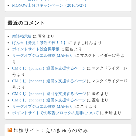
MONOW山分けキャンペーン（2016/5/27）
最近のコメント
雑談掲示板
に
匿名
より
げん玉【発見！禁断の技！？】
に
まましけん
より
ポイントサイト総合掲示板
に
匿名
より
リーグオブジュエル攻略[MAP有り]
に
マスクドライダー17号
よ
り
CMくじ（poncan）巡回を支援するページ
に
マスクドライダー17
号
より
CMくじ（poncan）巡回を支援するページ
に
マスクドライダー17
号
より
CMくじ（poncan）巡回を支援するページ
に
匿名
より
CMくじ（poncan）巡回を支援するページ
に
匿名
より
リーグオブジュエル攻略[MAP有り]
に
こう
より
ポイントサイトでの広告ブロックの是非について
に
田所
より
姉妹サイト：えいきゅうのやみ