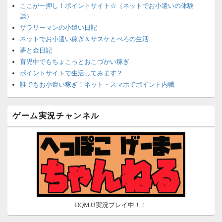
ここが一押し！ポイントサイト☆（ネットでお小遣いの体験
談）
サラリーマンの小遣い日記
ネットでお小遣い稼ぎ＆サスケとぺろの生活
夢と金日記
育児中でもちょこっとおこづかい稼ぎ
ポイントサイトで生活してみます？
誰でもお小遣い稼ぎ！ネット・スマホでポイント内職
ネットで簡単にお小遣い稼ぎ☆安心・安全・リスクなし☆
沈黙は金なり
ゲーム実況チャンネル
ポイントがお金に！？-空いた時間でちょい稼ぎ-
在宅deお小遣い！～小銭だって集めれば諭吉になる～
ネット収入攻略ナビ
ポイントサイトは安全？危険？お小遣い稼ぎサイトの使い方ガ
イド
DQMJ3実況プレイ中！！