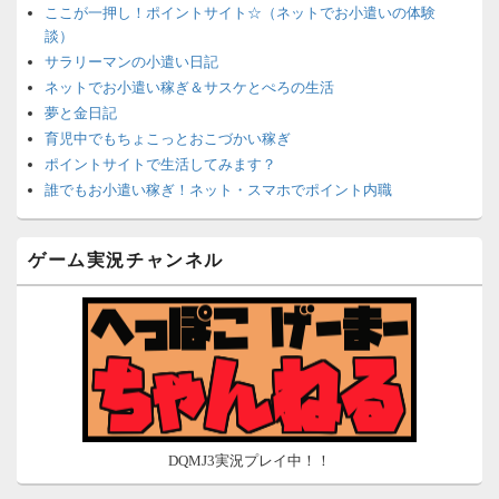
ここが一押し！ポイントサイト☆（ネットでお小遣いの体験
談）
サラリーマンの小遣い日記
ネットでお小遣い稼ぎ＆サスケとぺろの生活
夢と金日記
育児中でもちょこっとおこづかい稼ぎ
ポイントサイトで生活してみます？
誰でもお小遣い稼ぎ！ネット・スマホでポイント内職
ネットで簡単にお小遣い稼ぎ☆安心・安全・リスクなし☆
沈黙は金なり
ゲーム実況チャンネル
ポイントがお金に！？-空いた時間でちょい稼ぎ-
在宅deお小遣い！～小銭だって集めれば諭吉になる～
ネット収入攻略ナビ
ポイントサイトは安全？危険？お小遣い稼ぎサイトの使い方ガ
イド
DQMJ3実況プレイ中！！