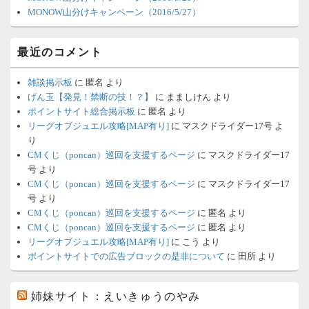
MONOW山分けキャンペーン（2016/5/27）
最近のコメント
雑談掲示板
に
匿名
より
げん玉【発見！禁断の技！？】
に
まましけん
より
ポイントサイト総合掲示板
に
匿名
より
リーグオブジュエル攻略[MAP有り]
に
マスクドライダー17号
よ
り
CMくじ（poncan）巡回を支援するページ
に
マスクドライダー17
号
より
CMくじ（poncan）巡回を支援するページ
に
マスクドライダー17
号
より
CMくじ（poncan）巡回を支援するページ
に
匿名
より
CMくじ（poncan）巡回を支援するページ
に
匿名
より
リーグオブジュエル攻略[MAP有り]
に
こう
より
ポイントサイトでの広告ブロックの是非について
に
田所
より
姉妹サイト：えいきゅうのやみ