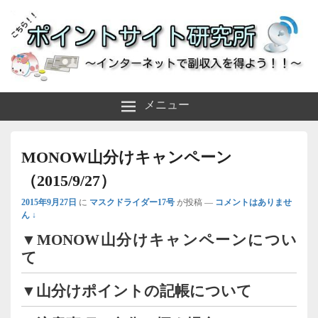
～インターネットで副収入を得よう！！～
ポイントサイト研究所
メニュー
MONOW山分けキャンペーン
（2015/9/27）
2015年9月27日
に
マスクドライダー17号
が投稿
—
コメントはありませ
ん ↓
▼MONOW山分けキャンペーンについ
て
▼山分けポイントの記帳について