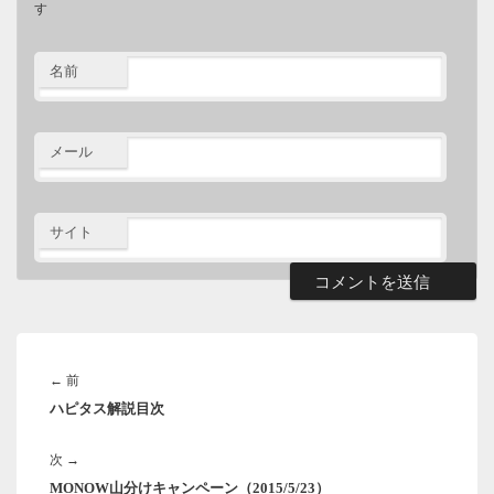
す
名前
メール
サイト
投
稿
前
←
前
ナ
ハピタス解説目次
の
ビ
ゲ
投
ー
次
次
→
稿:
シ
MONOW山分けキャンペーン（2015/5/23）
の