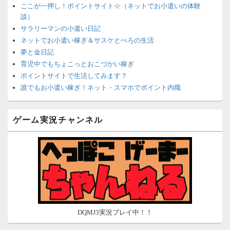
ここが一押し！ポイントサイト☆（ネットでお小遣いの体験
談）
サラリーマンの小遣い日記
ネットでお小遣い稼ぎ＆サスケとぺろの生活
夢と金日記
育児中でもちょこっとおこづかい稼ぎ
ポイントサイトで生活してみます？
誰でもお小遣い稼ぎ！ネット・スマホでポイント内職
ネットで簡単にお小遣い稼ぎ☆安心・安全・リスクなし☆
沈黙は金なり
ゲーム実況チャンネル
ポイントがお金に！？-空いた時間でちょい稼ぎ-
在宅deお小遣い！～小銭だって集めれば諭吉になる～
ネット収入攻略ナビ
ポイントサイトは安全？危険？お小遣い稼ぎサイトの使い方ガ
イド
DQMJ3実況プレイ中！！