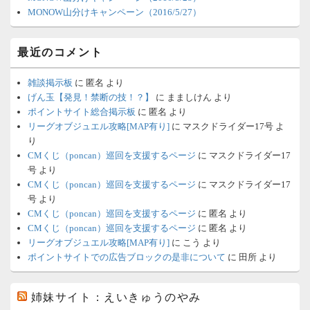
MONOW山分けキャンペーン（2016/5/27）
最近のコメント
雑談掲示板
に
匿名
より
げん玉【発見！禁断の技！？】
に
まましけん
より
ポイントサイト総合掲示板
に
匿名
より
リーグオブジュエル攻略[MAP有り]
に
マスクドライダー17号
よ
り
CMくじ（poncan）巡回を支援するページ
に
マスクドライダー17
号
より
CMくじ（poncan）巡回を支援するページ
に
マスクドライダー17
号
より
CMくじ（poncan）巡回を支援するページ
に
匿名
より
CMくじ（poncan）巡回を支援するページ
に
匿名
より
リーグオブジュエル攻略[MAP有り]
に
こう
より
ポイントサイトでの広告ブロックの是非について
に
田所
より
姉妹サイト：えいきゅうのやみ