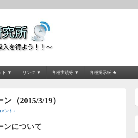
所
ト ▼
リンク ▼
各種実績等 ▼
各種掲示板 ★
2015/3/19）
コメント ↓
ーンについて