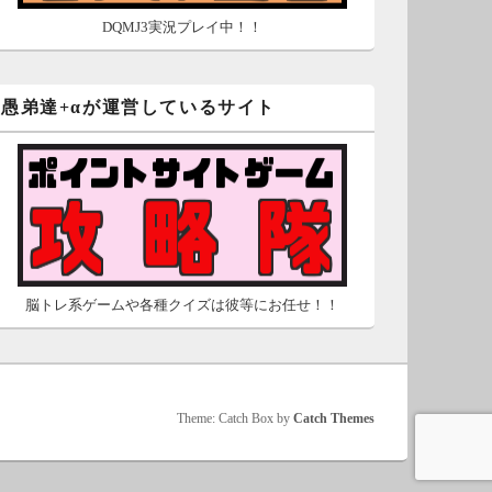
DQMJ3実況プレイ中！！
愚弟達+αが運営しているサイト
脳トレ系ゲームや各種クイズは彼等にお任せ！！
Theme: Catch Box by
Catch Themes