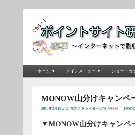
ポイントサイト研究
～インターネットで副収入を得よう！！～
メ
ホーム ▼
メインメニュー ▼
ショートカッ
イ
ン
メ
ニ
MONOW山分けキャンペーン（
ュ
ー
2015年3月19日
に
マスクドライダー17号
が投稿
—
1件の
▼MONOW山分けキャンペ