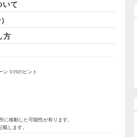
ついて
合）
し方
な場所に移動した可能性が有ります。
記載します。