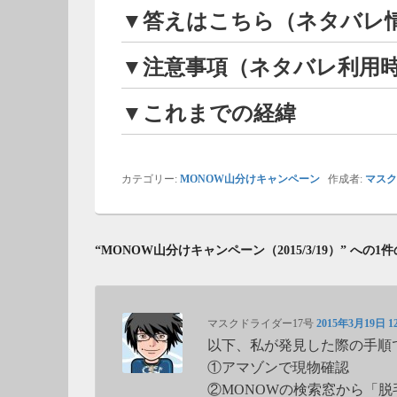
▼答えはこちら（ネタバレ
▼注意事項（ネタバレ利用
▼これまでの経緯
カテゴリー:
MONOW山分けキャンペーン
作成者:
マスク
“MONOW山分けキャンペーン（2015/3/19）” への1
マスクドライダー17号
2015年3月19日 12
以下、私が発見した際の手順
①アマゾンで現物確認
②MONOWの検索窓から「