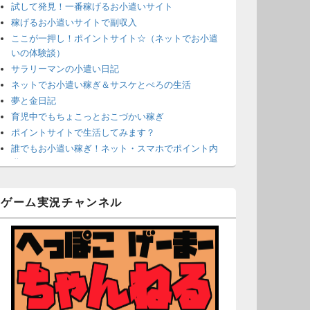
試して発見！一番稼げるお小遣いサイト
稼げるお小遣いサイトで副収入
ここが一押し！ポイントサイト☆（ネットでお小遣
いの体験談）
サラリーマンの小遣い日記
ネットでお小遣い稼ぎ＆サスケとぺろの生活
夢と金日記
育児中でもちょこっとおこづかい稼ぎ
ポイントサイトで生活してみます？
誰でもお小遣い稼ぎ！ネット・スマホでポイント内
職
ネットで簡単にお小遣い稼ぎ☆安心・安全・リスク
なし☆
ゲーム実況チャンネル
沈黙は金なり
ポイントがお金に！？-空いた時間でちょい稼ぎ-
在宅deお小遣い！～小銭だって集めれば諭吉になる
～
ネット収入攻略ナビ
ポイントサイトは安全？危険？お小遣い稼ぎサイト
の使い方ガイド