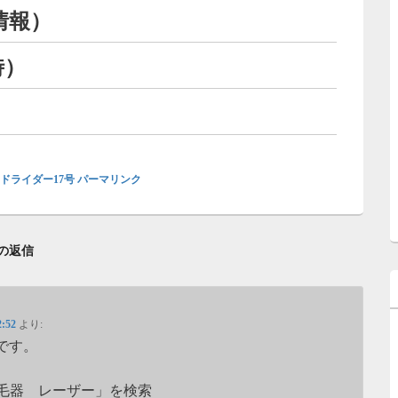
情報）
時）
ドライダー17号
パーマリンク
件の返信
:52
より:
です。
脱毛器 レーザー」を検索