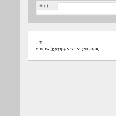
サイト
投
稿
前
←
前
ナ
MONOW山分けキャンペーン（2015/3/18）
の
ビ
投
ゲ
稿:
ー
シ
ョ
ン