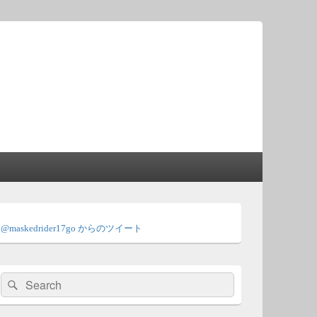
メ
イ
@maskedrider17go からのツイート
ン
サ
イ
ド
検
検
バ
索:
ー
索
ウ