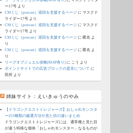
ー17号
より
CMくじ（poncan）巡回を支援するページ
に
マスクド
ライダー17号
より
CMくじ（poncan）巡回を支援するページ
に
マスクド
ライダー17号
より
CMくじ（poncan）巡回を支援するページ
に
匿名
よ
り
CMくじ（poncan）巡回を支援するページ
に
匿名
よ
り
リーグオブジュエル攻略[MAP有り]
に
こう
より
ポイントサイトでの広告ブロックの是非について
に
田所
より
姉妹サイト：えいきゅうのやみ
【ドラゴンクエストトレジャーズ】おしゃれモンスタ
ーの3種類の厳選方法や見た目の違いまとめ
ドラゴンクエストトレジャーズには、通常種と見た目
が違う特殊な個体「おしゃれモンスター」なるものが