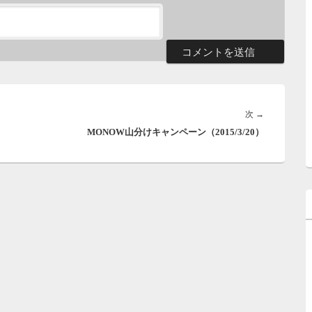
次
次
→
MONOW山分けキャンペーン（2015/3/20）
の
投
稿: