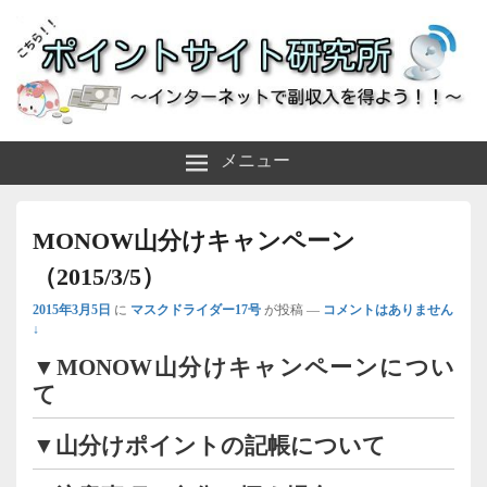
～インターネットで副収入を得よう！！～
ポイントサイト研究所
メニュー
MONOW山分けキャンペーン
（2015/3/5）
2015年3月5日
に
マスクドライダー17号
が投稿
—
コメントはありません
↓
▼MONOW山分けキャンペーンについ
て
▼山分けポイントの記帳について