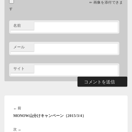
⇐ 画像を添付できま
す
名前
メール
サイト
投
稿
前
←
前
ナ
MONOW山分けキャンペーン（2015/3/4）
の
ビ
ゲ
投
ー
次
次
→
稿: