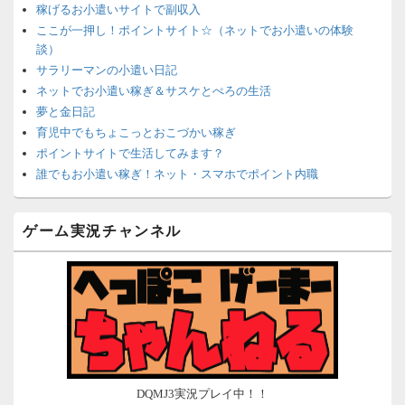
稼げるお小遣いサイトで副収入
ここが一押し！ポイントサイト☆（ネットでお小遣いの体験
談）
サラリーマンの小遣い日記
ネットでお小遣い稼ぎ＆サスケとぺろの生活
夢と金日記
育児中でもちょこっとおこづかい稼ぎ
ポイントサイトで生活してみます？
誰でもお小遣い稼ぎ！ネット・スマホでポイント内職
ネットで簡単にお小遣い稼ぎ☆安心・安全・リスクなし☆
沈黙は金なり
ゲーム実況チャンネル
ポイントがお金に！？-空いた時間でちょい稼ぎ-
在宅deお小遣い！～小銭だって集めれば諭吉になる～
ネット収入攻略ナビ
ポイントサイトは安全？危険？お小遣い稼ぎサイトの使い方ガ
イド
DQMJ3実況プレイ中！！