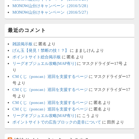
MONOW山分けキャンペーン（2016/5/28）
MONOW山分けキャンペーン（2016/5/27）
最近のコメント
雑談掲示板
に
匿名
より
げん玉【発見！禁断の技！？】
に
まましけん
より
ポイントサイト総合掲示板
に
匿名
より
リーグオブジュエル攻略[MAP有り]
に
マスクドライダー17号
よ
り
CMくじ（poncan）巡回を支援するページ
に
マスクドライダー17
号
より
CMくじ（poncan）巡回を支援するページ
に
マスクドライダー17
号
より
CMくじ（poncan）巡回を支援するページ
に
匿名
より
CMくじ（poncan）巡回を支援するページ
に
匿名
より
リーグオブジュエル攻略[MAP有り]
に
こう
より
ポイントサイトでの広告ブロックの是非について
に
田所
より