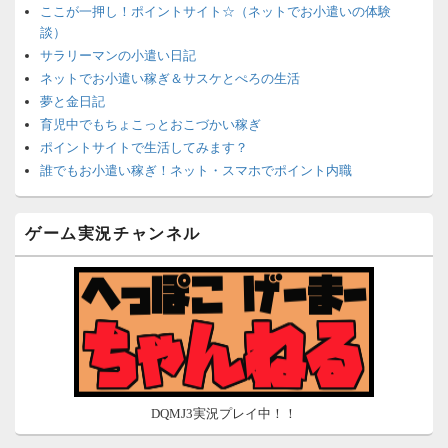
ここが一押し！ポイントサイト☆（ネットでお小遣いの体験
談）
サラリーマンの小遣い日記
ネットでお小遣い稼ぎ＆サスケとぺろの生活
夢と金日記
育児中でもちょこっとおこづかい稼ぎ
ポイントサイトで生活してみます？
誰でもお小遣い稼ぎ！ネット・スマホでポイント内職
ネットで簡単にお小遣い稼ぎ☆安心・安全・リスクなし☆
沈黙は金なり
ゲーム実況チャンネル
ポイントがお金に！？-空いた時間でちょい稼ぎ-
在宅deお小遣い！～小銭だって集めれば諭吉になる～
ネット収入攻略ナビ
ポイントサイトは安全？危険？お小遣い稼ぎサイトの使い方ガ
イド
DQMJ3実況プレイ中！！