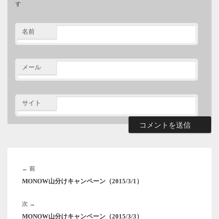
す
名前
メール
サイト
投
稿
前
←
前
ナ
MONOW山分けキャンペーン（2015/3/1）
の
ビ
ゲ
投
ー
次
次
→
稿:
シ
MONOW山分けキャンペーン（2015/3/3）
の