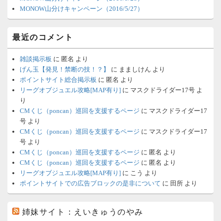
MONOW山分けキャンペーン（2016/5/27）
最近のコメント
雑談掲示板
に
匿名
より
げん玉【発見！禁断の技！？】
に
まましけん
より
ポイントサイト総合掲示板
に
匿名
より
リーグオブジュエル攻略[MAP有り]
に
マスクドライダー17号
よ
り
CMくじ（poncan）巡回を支援するページ
に
マスクドライダー17
号
より
CMくじ（poncan）巡回を支援するページ
に
マスクドライダー17
号
より
CMくじ（poncan）巡回を支援するページ
に
匿名
より
CMくじ（poncan）巡回を支援するページ
に
匿名
より
リーグオブジュエル攻略[MAP有り]
に
こう
より
ポイントサイトでの広告ブロックの是非について
に
田所
より
姉妹サイト：えいきゅうのやみ