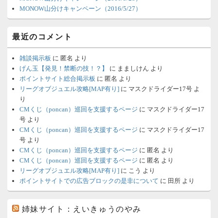
MONOW山分けキャンペーン（2016/5/27）
最近のコメント
雑談掲示板
に
匿名
より
げん玉【発見！禁断の技！？】
に
まましけん
より
ポイントサイト総合掲示板
に
匿名
より
リーグオブジュエル攻略[MAP有り]
に
マスクドライダー17号
よ
り
CMくじ（poncan）巡回を支援するページ
に
マスクドライダー17
号
より
CMくじ（poncan）巡回を支援するページ
に
マスクドライダー17
号
より
CMくじ（poncan）巡回を支援するページ
に
匿名
より
CMくじ（poncan）巡回を支援するページ
に
匿名
より
リーグオブジュエル攻略[MAP有り]
に
こう
より
ポイントサイトでの広告ブロックの是非について
に
田所
より
姉妹サイト：えいきゅうのやみ