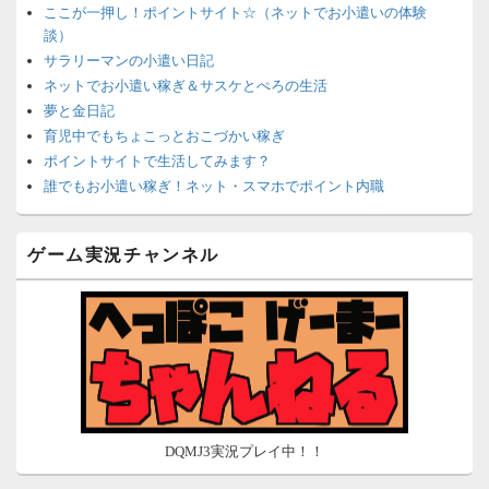
ここが一押し！ポイントサイト☆（ネットでお小遣いの体験
談）
サラリーマンの小遣い日記
ネットでお小遣い稼ぎ＆サスケとぺろの生活
夢と金日記
育児中でもちょこっとおこづかい稼ぎ
ポイントサイトで生活してみます？
誰でもお小遣い稼ぎ！ネット・スマホでポイント内職
ネットで簡単にお小遣い稼ぎ☆安心・安全・リスクなし☆
沈黙は金なり
ゲーム実況チャンネル
ポイントがお金に！？-空いた時間でちょい稼ぎ-
在宅deお小遣い！～小銭だって集めれば諭吉になる～
ネット収入攻略ナビ
ポイントサイトは安全？危険？お小遣い稼ぎサイトの使い方ガ
イド
DQMJ3実況プレイ中！！