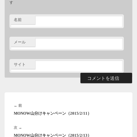
す
名前
メール
サイト
投
稿
前
←
前
ナ
MONOW山分けキャンペーン（2015/2/11）
の
ビ
ゲ
投
ー
次
次
→
稿:
シ
MONOW山分けキャンペーン（2015/2/13）
の