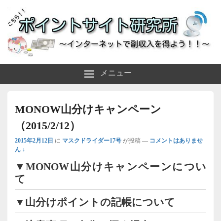
～インターネットで副収入を得よう！！～
ポイントサイト研究所
メニュー
MONOW山分けキャンペーン
（2015/2/12）
2015年2月12日
に
マスクドライダー17号
が投稿
—
コメントはありませ
ん ↓
▼MONOW山分けキャンペーンについ
て
▼山分けポイントの記帳について