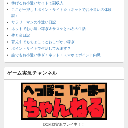
稼げるお小遣いサイトで副収入
ここが一押し！ポイントサイト☆（ネットでお小遣いの体験
談）
サラリーマンの小遣い日記
ネットでお小遣い稼ぎ＆サスケとぺろの生活
夢と金日記
育児中でもちょこっとおこづかい稼ぎ
ポイントサイトで生活してみます？
誰でもお小遣い稼ぎ！ネット・スマホでポイント内職
ネットで簡単にお小遣い稼ぎ☆安心・安全・リスクなし☆
沈黙は金なり
ゲーム実況チャンネル
ポイントがお金に！？-空いた時間でちょい稼ぎ-
在宅deお小遣い！～小銭だって集めれば諭吉になる～
ネット収入攻略ナビ
ポイントサイトは安全？危険？お小遣い稼ぎサイトの使い方ガ
イド
DQMJ3実況プレイ中！！