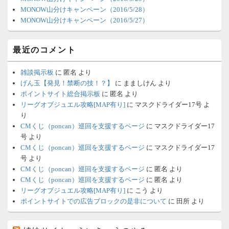
MONOW山分けキャンペーン（2016/5/28）
MONOW山分けキャンペーン（2016/5/27）
最近のコメント
雑談掲示板
に
匿名
より
げん玉【発見！禁断の技！？】
に
まましけん
より
ポイントサイト総合掲示板
に
匿名
より
リーグオブジュエル攻略[MAP有り]
に
マスクドライダー17号
よ
り
CMくじ（poncan）巡回を支援するページ
に
マスクドライダー17
号
より
CMくじ（poncan）巡回を支援するページ
に
マスクドライダー17
号
より
CMくじ（poncan）巡回を支援するページ
に
匿名
より
CMくじ（poncan）巡回を支援するページ
に
匿名
より
リーグオブジュエル攻略[MAP有り]
に
こう
より
ポイントサイトでの広告ブロックの是非について
に
田所
より