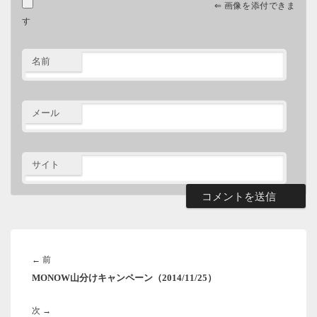
⇐ 画像を添付できま
す
名前
メール
サイト
投
稿
前
←
前
ナ
MONOW山分けキャンペーン（2014/11/25）
の
ビ
ゲ
投
ー
次
次
→
稿: