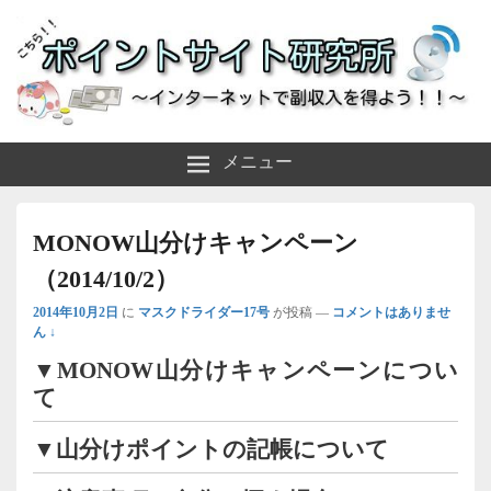
～インターネットで副収入を得よう！！～
ポイントサイト研究所
メニュー
MONOW山分けキャンペーン
（2014/10/2）
2014年10月2日
に
マスクドライダー17号
が投稿
—
コメントはありませ
ん ↓
▼MONOW山分けキャンペーンについ
て
▼山分けポイントの記帳について