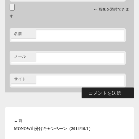
⇐ 画像を添付できま
す
名前
メール
サイト
投
稿
前
←
前
ナ
MONOW山分けキャンペーン（2014/10/1）
の
ビ
ゲ
投