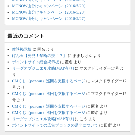
MONOW山分けキャンペーン（2016/5/29）
MONOW山分けキャンペーン（2016/5/28）
MONOW山分けキャンペーン（2016/5/27）
最近のコメント
雑談掲示板
に
匿名
より
げん玉【発見！禁断の技！？】
に
まましけん
より
ポイントサイト総合掲示板
に
匿名
より
リーグオブジュエル攻略[MAP有り]
に
マスクドライダー17号
よ
り
CMくじ（poncan）巡回を支援するページ
に
マスクドライダー17
号
より
CMくじ（poncan）巡回を支援するページ
に
マスクドライダー17
号
より
CMくじ（poncan）巡回を支援するページ
に
匿名
より
CMくじ（poncan）巡回を支援するページ
に
匿名
より
リーグオブジュエル攻略[MAP有り]
に
こう
より
ポイントサイトでの広告ブロックの是非について
に
田所
より