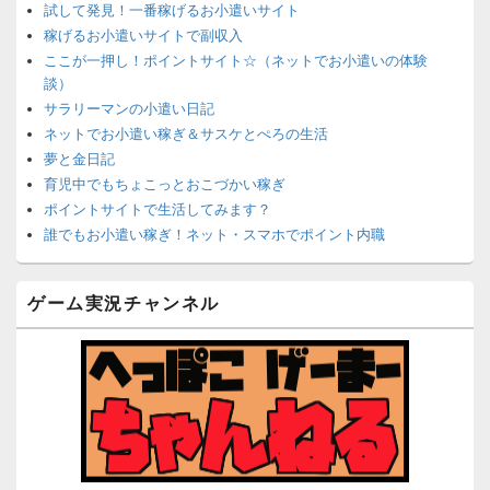
試して発見！一番稼げるお小遣いサイト
稼げるお小遣いサイトで副収入
ここが一押し！ポイントサイト☆（ネットでお小遣いの体験
談）
サラリーマンの小遣い日記
ネットでお小遣い稼ぎ＆サスケとぺろの生活
夢と金日記
育児中でもちょこっとおこづかい稼ぎ
ポイントサイトで生活してみます？
誰でもお小遣い稼ぎ！ネット・スマホでポイント内職
ネットで簡単にお小遣い稼ぎ☆安心・安全・リスクなし☆
沈黙は金なり
ゲーム実況チャンネル
ポイントがお金に！？-空いた時間でちょい稼ぎ-
在宅deお小遣い！～小銭だって集めれば諭吉になる～
ネット収入攻略ナビ
ポイントサイトは安全？危険？お小遣い稼ぎサイトの使い方ガ
イド