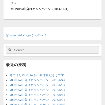
ー
次
次
→
稿:
シ
MONOW山分けキャンペーン（2014/10/3）
の
ョ
投
ン
稿:
メ
イ
@maskedrider17go からのツイート
ン
サ
イ
検
検
ド
索:
索
バ
ー
ウ
最近の投稿
ィ
ジ
ェ
見つけたMONOWが一旦休止だそうです
ッ
MONOW山分けキャンペーン（2016/6/4）
ト
MONOW山分けキャンペーン（2016/6/3）
エ
MONOW山分けキャンペーン（2016/6/2）
リ
MONOW山分けキャンペーン（2016/6/1）
ア
MONOW山分けキャンペーン（2016/5/31）
MONOW山分けキャンペーン（2016/5/30）