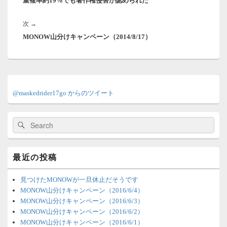
重複率約19%でも著作権侵害が認められた
の
ビ
ゲ
投
ー
次
次
→
稿:
シ
MONOW山分けキャンペーン（2014/8/17）
の
ョ
投
ン
稿:
メ
イ
@maskedrider17go からのツイート
ン
サ
イ
検
検
ド
索:
索
バ
ー
ウ
最近の投稿
ィ
ジ
ェ
見つけたMONOWが一旦休止だそうです
ッ
MONOW山分けキャンペーン（2016/6/4）
ト
MONOW山分けキャンペーン（2016/6/3）
エ
MONOW山分けキャンペーン（2016/6/2）
リ
MONOW山分けキャンペーン（2016/6/1）
ア