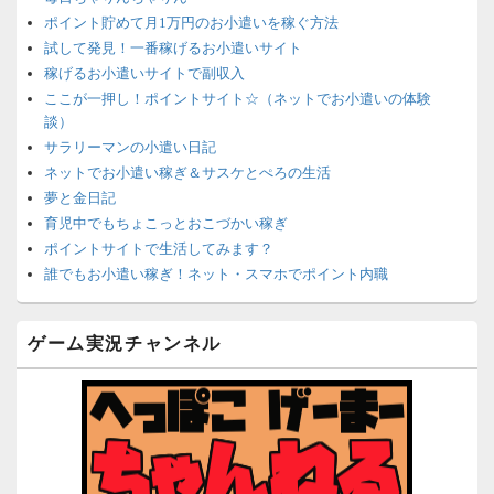
ポイント貯めて月1万円のお小遣いを稼ぐ方法
試して発見！一番稼げるお小遣いサイト
稼げるお小遣いサイトで副収入
ここが一押し！ポイントサイト☆（ネットでお小遣いの体験
談）
サラリーマンの小遣い日記
ネットでお小遣い稼ぎ＆サスケとぺろの生活
夢と金日記
育児中でもちょこっとおこづかい稼ぎ
ポイントサイトで生活してみます？
誰でもお小遣い稼ぎ！ネット・スマホでポイント内職
ネットで簡単にお小遣い稼ぎ☆安心・安全・リスクなし☆
沈黙は金なり
ゲーム実況チャンネル
ポイントがお金に！？-空いた時間でちょい稼ぎ-
在宅deお小遣い！～小銭だって集めれば諭吉になる～
ネット収入攻略ナビ
ポイントサイトは安全？危険？お小遣い稼ぎサイトの使い方ガ
イド