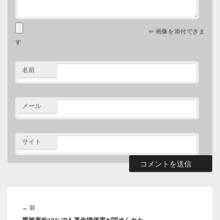
⇐ 画像を添付できま
す
名前
メール
サイト
投
稿
前
←
前
ナ