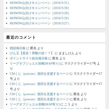
MONOW山分けキャンペーン（2016/5/31）
MONOW山分けキャンペーン（2016/5/30）
MONOW山分けキャンペーン（2016/5/29）
MONOW山分けキャンペーン（2016/5/28）
MONOW山分けキャンペーン（2016/5/27）
最近のコメント
雑談掲示板
に
匿名
より
げん玉【発見！禁断の技！？】
に
まましけん
より
ポイントサイト総合掲示板
に
匿名
より
リーグオブジュエル攻略[MAP有り]
に
マスクドライダー17号
よ
り
CMくじ（poncan）巡回を支援するページ
に
マスクドライダー17
号
より
CMくじ（poncan）巡回を支援するページ
に
マスクドライダー17
号
より
CMくじ（poncan）巡回を支援するページ
に
匿名
より
CMくじ（poncan）巡回を支援するページ
に
匿名
より
リーグオブジュエル攻略[MAP有り]
に
こう
より