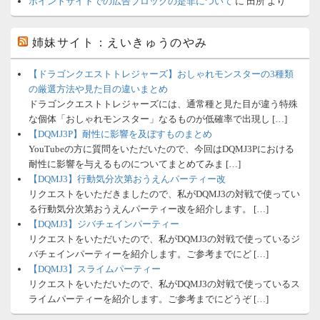
ポイントサイトでの広告ブロックの是非について
に
田所
より
姉妹サイト：えいきゅうのやみ
【ドラゴンクエストトレジャーズ】おしゃれモンスターの3種類
の厳選方法や見た目の違いまとめ
ドラゴンクエストトレジャーズには、通常種と見た目が違う特殊
な個体「おしゃれモンスター」なるものが低確率で出現し […]
【DQMJ3P】耐性に影響を及ぼすものまとめ
YouTubeの方に質問をいただいたので、今回はDQMJ3Pにおける
耐性に影響を与えるものについてまとめてみま […]
【DQMJ3】行動気分次第おうえんパーティー改
リクエストをいただきましたので、私がDQMJ3の対戦で使ってい
る行動気分次第おうえんパーティー改を紹介します。 […]
【DQMJ3】ジバチェインパーティー
リクエストをいただいたので、私がDQMJ3の対戦で使っているジ
バチェインパーティーを紹介します。ご参考までにど […]
【DQMJ3】スライムパーティー
リクエストをいただいたので、私がDQMJ3の対戦で使っているス
ライムパーティーを紹介します。ご参考までにどうぞ […]