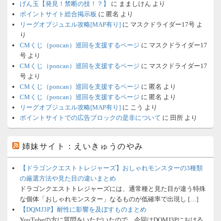
げん玉【発見！禁断の技！？】
に
まましけん
より
ポイントサイト総合掲示板
に
匿名
より
リーグオブジュエル攻略[MAP有り]
に
マスクドライダー17号
よ
り
CMくじ（poncan）巡回を支援するページ
に
マスクドライダー17
号
より
CMくじ（poncan）巡回を支援するページ
に
マスクドライダー17
号
より
CMくじ（poncan）巡回を支援するページ
に
匿名
より
CMくじ（poncan）巡回を支援するページ
に
匿名
より
リーグオブジュエル攻略[MAP有り]
に
こう
より
ポイントサイトでの広告ブロックの是非について
に
田所
より
姉妹サイト：えいきゅうのやみ
【ドラゴンクエストトレジャーズ】おしゃれモンスターの3種類
の厳選方法や見た目の違いまとめ
ドラゴンクエストトレジャーズには、通常種と見た目が違う特殊
な個体「おしゃれモンスター」なるものが低確率で出現し […]
【DQMJ3P】耐性に影響を及ぼすものまとめ
YouTubeの方に質問をいただいたので、今回はDQMJ3Pにおける