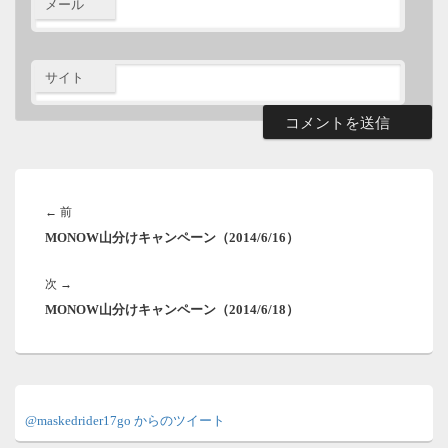
メール
サイト
投
稿
前
←
前
ナ
MONOW山分けキャンペーン（2014/6/16）
の
ビ
ゲ
投
ー
次
次
→
稿:
シ
MONOW山分けキャンペーン（2014/6/18）
の
ョ
投
ン
稿:
メ
イ
@maskedrider17go からのツイート
ン
サ