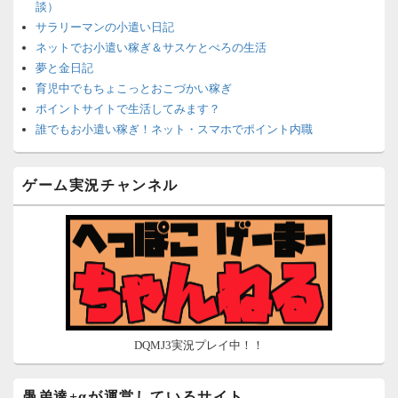
談）
サラリーマンの小遣い日記
ネットでお小遣い稼ぎ＆サスケとぺろの生活
夢と金日記
育児中でもちょこっとおこづかい稼ぎ
ポイントサイトで生活してみます？
誰でもお小遣い稼ぎ！ネット・スマホでポイント内職
ネットで簡単にお小遣い稼ぎ☆安心・安全・リスクなし☆
沈黙は金なり
ゲーム実況チャンネル
ポイントがお金に！？-空いた時間でちょい稼ぎ-
在宅deお小遣い！～小銭だって集めれば諭吉になる～
ネット収入攻略ナビ
ポイントサイトは安全？危険？お小遣い稼ぎサイトの使い方ガ
イド
DQMJ3実況プレイ中！！
愚弟達+αが運営しているサイト