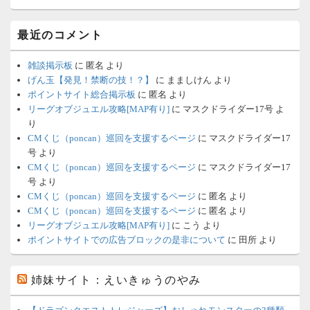
最近のコメント
雑談掲示板
に
匿名
より
げん玉【発見！禁断の技！？】
に
まましけん
より
ポイントサイト総合掲示板
に
匿名
より
リーグオブジュエル攻略[MAP有り]
に
マスクドライダー17号
よ
り
CMくじ（poncan）巡回を支援するページ
に
マスクドライダー17
号
より
CMくじ（poncan）巡回を支援するページ
に
マスクドライダー17
号
より
CMくじ（poncan）巡回を支援するページ
に
匿名
より
CMくじ（poncan）巡回を支援するページ
に
匿名
より
リーグオブジュエル攻略[MAP有り]
に
こう
より
ポイントサイトでの広告ブロックの是非について
に
田所
より
姉妹サイト：えいきゅうのやみ