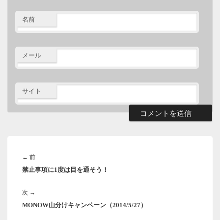
名前
メール
サイト
投
稿
前
←
前
ナ
禁止事項に1度は目を通そう！
の
ビ
ゲ
投
ー
次
次
→
稿:
シ
MONOW山分けキャンペーン（2014/5/27）
の
ョ
投
ン