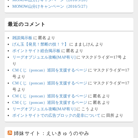
MONOW山分けキャンペーン（2016/5/27）
最近のコメント
雑談掲示板
に
匿名
より
げん玉【発見！禁断の技！？】
に
まましけん
より
ポイントサイト総合掲示板
に
匿名
より
リーグオブジュエル攻略[MAP有り]
に
マスクドライダー17号
よ
り
CMくじ（poncan）巡回を支援するページ
に
マスクドライダー17
号
より
CMくじ（poncan）巡回を支援するページ
に
マスクドライダー17
号
より
CMくじ（poncan）巡回を支援するページ
に
匿名
より
CMくじ（poncan）巡回を支援するページ
に
匿名
より
リーグオブジュエル攻略[MAP有り]
に
こう
より
ポイントサイトでの広告ブロックの是非について
に
田所
より
姉妹サイト：えいきゅうのやみ