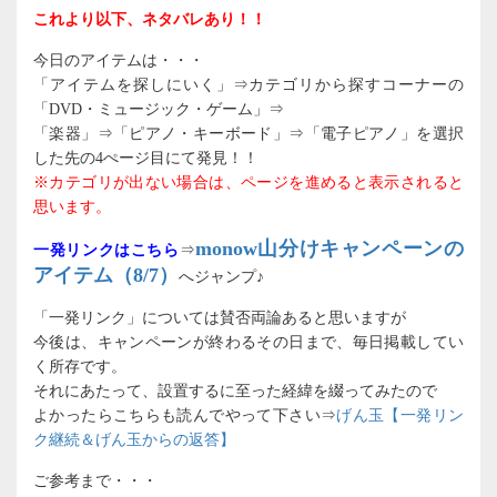
これより以下、ネタバレあり！！
今日のアイテムは・・・
「アイテムを探しにいく」⇒カテゴリから探すコーナーの
「DVD・ミュージック・ゲーム」⇒
「楽器」⇒「ピアノ・キーボード」⇒「電子ピアノ」を選択
した先の4ぺージ目にて発見！！
※カテゴリが出ない場合は、ページを進めると表示されると
思います。
monow山分けキャンペーンの
一発リンクはこちら
⇒
アイテム（8/7）
へジャンプ♪
「一発リンク」については賛否両論あると思いますが
今後は、キャンペーンが終わるその日まで、毎日掲載してい
く所存です。
それにあたって、設置するに至った経緯を綴ってみたので
よかったらこちらも読んでやって下さい⇒
げん玉【一発リン
ク継続＆げん玉からの返答】
ご参考まで・・・