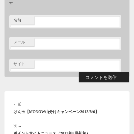
す
名前
メール
サイト
投
稿
前
←
前
ナ
げん玉【MONOW山分けキャンペーン2013/8/6】
の
ビ
ゲ
投
ー
次
次
→
稿:
シ
ポイントサイトニュース（2013年8月初旬）
の