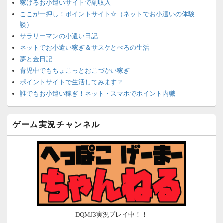
稼げるお小遣いサイトで副収入
ここが一押し！ポイントサイト☆（ネットでお小遣いの体験
談）
サラリーマンの小遣い日記
ネットでお小遣い稼ぎ＆サスケとぺろの生活
夢と金日記
育児中でもちょこっとおこづかい稼ぎ
ポイントサイトで生活してみます？
誰でもお小遣い稼ぎ！ネット・スマホでポイント内職
ネットで簡単にお小遣い稼ぎ☆安心・安全・リスクなし☆
沈黙は金なり
ゲーム実況チャンネル
ポイントがお金に！？-空いた時間でちょい稼ぎ-
在宅deお小遣い！～小銭だって集めれば諭吉になる～
ネット収入攻略ナビ
ポイントサイトは安全？危険？お小遣い稼ぎサイトの使い方ガ
イド
DQMJ3実況プレイ中！！