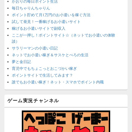
かおりの毎日ポイント生活
毎日ちゃりんちゃりん
ポイント貯めて月1万円のお小遣いを稼ぐ方法
試して発見！一番稼げるお小遣いサイト
稼げるお小遣いサイトで副収入
ここが一押し！ポイントサイト☆（ネットでお小遣いの体験
談）
サラリーマンの小遣い日記
ネットでお小遣い稼ぎ＆サスケとぺろの生活
夢と金日記
育児中でもちょこっとおこづかい稼ぎ
ポイントサイトで生活してみます？
誰でもお小遣い稼ぎ！ネット・スマホでポイント内職
ネットで簡単にお小遣い稼ぎ☆安心・安全・リスクなし☆
沈黙は金なり
ゲーム実況チャンネル
ポイントがお金に！？-空いた時間でちょい稼ぎ-
在宅deお小遣い！～小銭だって集めれば諭吉になる～
ネット収入攻略ナビ
ポイントサイトは安全？危険？お小遣い稼ぎサイトの使い方ガ
イド