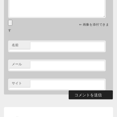
⇐ 画像を添付できま
す
名前
メール
サイト
投
稿