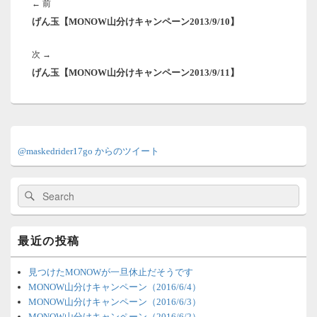
前
←
前
ナ
げん玉【MONOW山分けキャンペーン2013/9/10】
の
ビ
ゲ
投
ー
次
次
→
稿:
シ
げん玉【MONOW山分けキャンペーン2013/9/11】
の
ョ
投
ン
稿:
メ
イ
@maskedrider17go からのツイート
ン
サ
イ
検
検
ド
索:
索
バ
ー
ウ
最近の投稿
ィ
ジ
ェ
見つけたMONOWが一旦休止だそうです
ッ
MONOW山分けキャンペーン（2016/6/4）
ト
MONOW山分けキャンペーン（2016/6/3）
エ
MONOW山分けキャンペーン（2016/6/2）