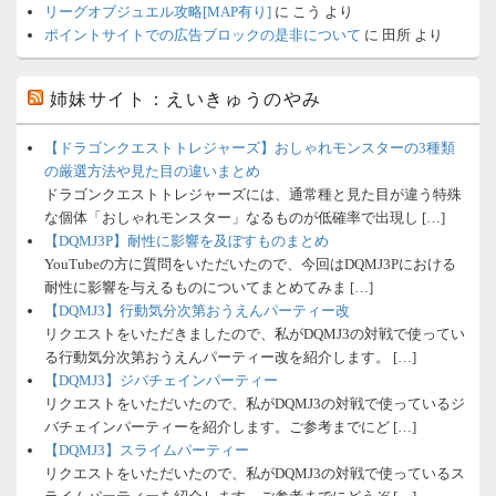
リーグオブジュエル攻略[MAP有り]
に
こう
より
ポイントサイトでの広告ブロックの是非について
に
田所
より
姉妹サイト：えいきゅうのやみ
【ドラゴンクエストトレジャーズ】おしゃれモンスターの3種類
の厳選方法や見た目の違いまとめ
ドラゴンクエストトレジャーズには、通常種と見た目が違う特殊
な個体「おしゃれモンスター」なるものが低確率で出現し […]
【DQMJ3P】耐性に影響を及ぼすものまとめ
YouTubeの方に質問をいただいたので、今回はDQMJ3Pにおける
耐性に影響を与えるものについてまとめてみま […]
【DQMJ3】行動気分次第おうえんパーティー改
リクエストをいただきましたので、私がDQMJ3の対戦で使ってい
る行動気分次第おうえんパーティー改を紹介します。 […]
【DQMJ3】ジバチェインパーティー
リクエストをいただいたので、私がDQMJ3の対戦で使っているジ
バチェインパーティーを紹介します。ご参考までにど […]
【DQMJ3】スライムパーティー
リクエストをいただいたので、私がDQMJ3の対戦で使っているス