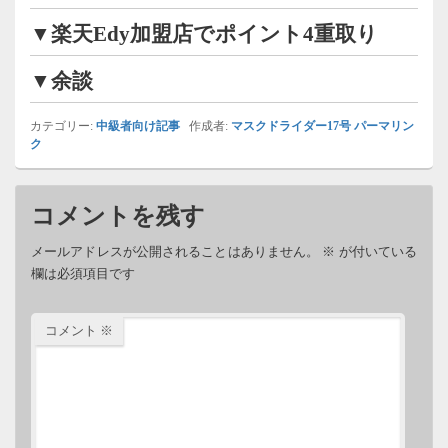
▼楽天Edy加盟店でポイント4重取り
▼余談
カテゴリー:
中級者向け記事
作成者:
マスクドライダー17号
パーマリン
ク
コメントを残す
メールアドレスが公開されることはありません。
※
が付いている
欄は必須項目です
コメント
※