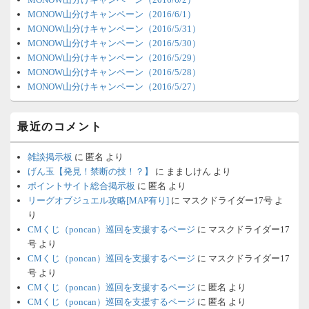
リ
MONOW山分けキャンペーン（2016/6/1）
ア
MONOW山分けキャンペーン（2016/5/31）
MONOW山分けキャンペーン（2016/5/30）
MONOW山分けキャンペーン（2016/5/29）
MONOW山分けキャンペーン（2016/5/28）
MONOW山分けキャンペーン（2016/5/27）
最近のコメント
雑談掲示板
に
匿名
より
げん玉【発見！禁断の技！？】
に
まましけん
より
ポイントサイト総合掲示板
に
匿名
より
リーグオブジュエル攻略[MAP有り]
に
マスクドライダー17号
よ
り
CMくじ（poncan）巡回を支援するページ
に
マスクドライダー17
号
より
CMくじ（poncan）巡回を支援するページ
に
マスクドライダー17
号
より
CMくじ（poncan）巡回を支援するページ
に
匿名
より
CMくじ（poncan）巡回を支援するページ
に
匿名
より