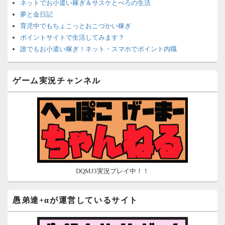
ネットでお小遣い稼ぎ＆サスケとぺろの生活
夢と金日記
育児中でもちょこっとおこづかい稼ぎ
ポイントサイトで生活してみます？
誰でもお小遣い稼ぎ！ネット・スマホでポイント内職
ネットで簡単にお小遣い稼ぎ☆安心・安全・リスクなし☆
沈黙は金なり
ゲーム実況チャンネル
ポイントがお金に！？-空いた時間でちょい稼ぎ-
在宅deお小遣い！～小銭だって集めれば諭吉になる～
ネット収入攻略ナビ
ポイントサイトは安全？危険？お小遣い稼ぎサイトの使い方ガ
イド
DQMJ3実況プレイ中！！
愚弟達+αが運営しているサイト