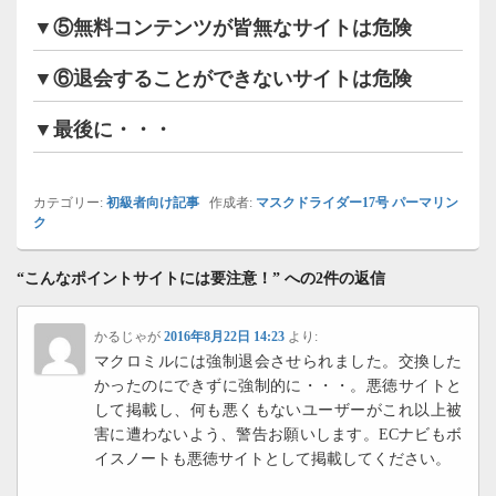
▼⑤無料コンテンツが皆無なサイトは危険
▼⑥退会することができないサイトは危険
▼最後に・・・
カテゴリー:
初級者向け記事
作成者:
マスクドライダー17号
パーマリン
ク
“こんなポイントサイトには要注意！” への2件の返信
かるじゃが
2016年8月22日 14:23
より:
マクロミルには強制退会させられました。交換した
かったのにできずに強制的に・・・。悪徳サイトと
して掲載し、何も悪くもないユーザーがこれ以上被
害に遭わないよう、警告お願いします。ECナビもボ
イスノートも悪徳サイトとして掲載してください。