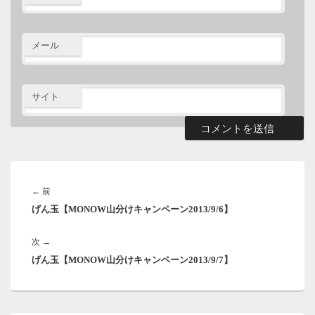
メール
サイト
投
稿
前
←
前
ナ
げん玉【MONOW山分けキャンペーン2013/9/6】
の
ビ
ゲ
投
ー
次
次
→
稿:
シ
げん玉【MONOW山分けキャンペーン2013/9/7】
の
ョ
投
ン
稿: