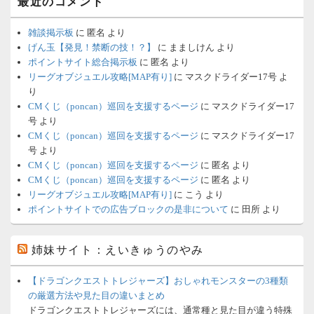
最近のコメント
雑談掲示板
に
匿名
より
げん玉【発見！禁断の技！？】
に
まましけん
より
ポイントサイト総合掲示板
に
匿名
より
リーグオブジュエル攻略[MAP有り]
に
マスクドライダー17号
よ
り
CMくじ（poncan）巡回を支援するページ
に
マスクドライダー17
号
より
CMくじ（poncan）巡回を支援するページ
に
マスクドライダー17
号
より
CMくじ（poncan）巡回を支援するページ
に
匿名
より
CMくじ（poncan）巡回を支援するページ
に
匿名
より
リーグオブジュエル攻略[MAP有り]
に
こう
より
ポイントサイトでの広告ブロックの是非について
に
田所
より
姉妹サイト：えいきゅうのやみ
【ドラゴンクエストトレジャーズ】おしゃれモンスターの3種類
の厳選方法や見た目の違いまとめ
ドラゴンクエストトレジャーズには、通常種と見た目が違う特殊