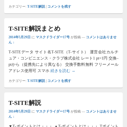
カテゴリー:
T-SITE解説
|
コメントを残す
T-SITE解説まとめ
2014年5月29日
に
マスクドライダー17号
が投稿
—
コメントはありませ
ん ↓
T-SITEデータ サイト名T-SITE（T-サイト） 運営会社カルチ
ュア・コンビニエンス・クラブ株式会社 レート1 pt=1円 交換–
ptから（提携先により異なる） 交換手数料無料 フリーメール
T-SITE解説まとめ
アドレス使用可 スマホ
続きを読む
→
カテゴリー:
T-SITE解説
|
コメントを残す
T-SITE解説
2014年5月29日
に
マスクドライダー17号
が投稿
—
コメントはありませ
ん ↓
▼T-ポイントとは・・・ ▲T-ポイントとは・・・ Tポイント