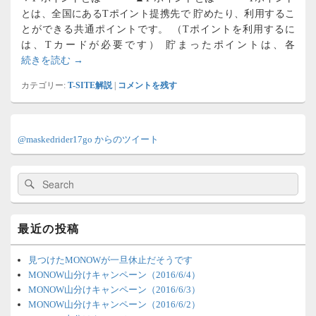
とは、全国にあるTポイント提携先で 貯めたり、利用するこ
とができる共通ポイントです。 （Tポイントを利用するに
は、Tカードが必要です） 貯まったポイントは、各
T-SITE解説
続きを読む
→
カテゴリー:
T-SITE解説
|
コメントを残す
メ
イ
@maskedrider17go からのツイート
ン
サ
イ
検
検
ド
索:
索
バ
ー
ウ
最近の投稿
ィ
ジ
ェ
見つけたMONOWが一旦休止だそうです
ッ
MONOW山分けキャンペーン（2016/6/4）
ト
MONOW山分けキャンペーン（2016/6/3）
エ
MONOW山分けキャンペーン（2016/6/2）
リ