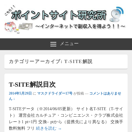
～インターネットで副収入を得よう！！～
ポイントサイト研究所
メニュー
カテゴリーアーカイブ:
T-SITE解説
T-SITE解説目次
2014年5月29日
に
マスクドライダー17号
が投稿
—
コメントはありませ
ん ↓
T-SITEデータ（※2014/06/05更新） サイト名T-SITE（T-サイ
ト） 運営会社カルチュア・コンビニエンス・クラブ株式会社
レート1 pt=1円 交換– ptから（提携先により異なる） 交換手
T-SITE解説目次
数料無料 フリ
続きを読む
→