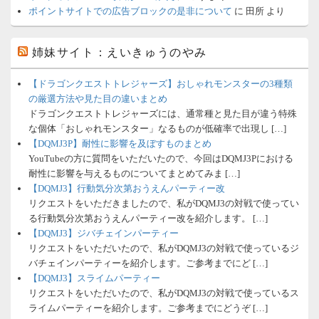
ポイントサイトでの広告ブロックの是非について
に
田所
より
姉妹サイト：えいきゅうのやみ
【ドラゴンクエストトレジャーズ】おしゃれモンスターの3種類
の厳選方法や見た目の違いまとめ
ドラゴンクエストトレジャーズには、通常種と見た目が違う特殊
な個体「おしゃれモンスター」なるものが低確率で出現し […]
【DQMJ3P】耐性に影響を及ぼすものまとめ
YouTubeの方に質問をいただいたので、今回はDQMJ3Pにおける
耐性に影響を与えるものについてまとめてみま […]
【DQMJ3】行動気分次第おうえんパーティー改
リクエストをいただきましたので、私がDQMJ3の対戦で使ってい
る行動気分次第おうえんパーティー改を紹介します。 […]
【DQMJ3】ジバチェインパーティー
リクエストをいただいたので、私がDQMJ3の対戦で使っているジ
バチェインパーティーを紹介します。ご参考までにど […]
【DQMJ3】スライムパーティー
リクエストをいただいたので、私がDQMJ3の対戦で使っているス
ライムパーティーを紹介します。ご参考までにどうぞ […]