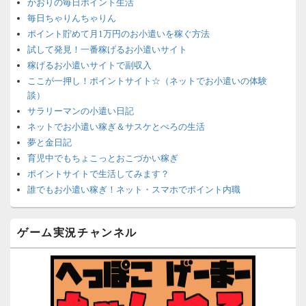
かおりの毎日ポイント生活
毎日ちゃりんちゃりん
ポイント貯めて月1万円のお小遣いを稼ぐ方法
試して発見！一番稼げるお小遣いサイト
稼げるお小遣いサイトで副収入
ここが一押し！ポイントサイト☆（ネットでお小遣いの体験
談）
サラリーマンの小遣い日記
ネットでお小遣い稼ぎ＆サスケとぺろの生活
夢と金日記
育児中でもちょこっとおこづかい稼ぎ
ポイントサイトで生活してみます？
誰でもお小遣い稼ぎ！ネット・スマホでポイント内職
ネットで簡単にお小遣い稼ぎ☆安心・安全・リスクなし☆
沈黙は金なり
ゲーム実況チャンネル
ポイントがお金に！？-空いた時間でちょい稼ぎ-
在宅deお小遣い！～小銭だって集めれば諭吉になる～
ネット収入攻略ナビ
ポイントサイトは安全？危険？お小遣い稼ぎサイトの使い方ガ
イド