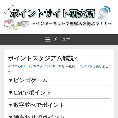
～インターネットで副収入を得よう！！～
ポイントサイト研究所
メニュー
ポイントスタジアム解説2
2014年6月29日
に
マスクドライダー17号
が投稿
—
コメントはありませ
ん ↓
▼ビンゴゲーム
▼CMでポイント
▼数字並べでポイント
▼絵あわせでポイント