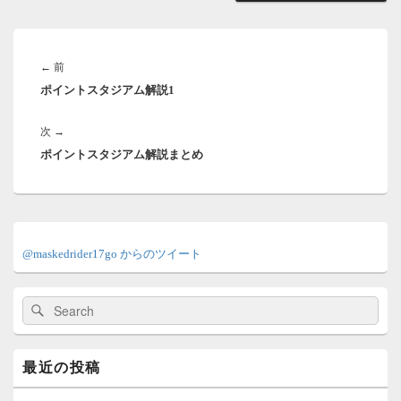
投
稿
前
←
前
ナ
ポイントスタジアム解説1
の
ビ
ゲ
投
ー
次
次
→
稿:
シ
ポイントスタジアム解説まとめ
の
ョ
投
ン
稿:
メ
イ
@maskedrider17go からのツイート
ン
サ
イ
検
検
ド
索:
索
バ
ー
ウ
最近の投稿
ィ
ジ