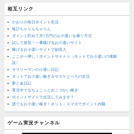
相互リンク
かおりの毎日ポイント生活
毎日ちゃりんちゃりん
ポイント貯めて月1万円のお小遣いを稼ぐ方法
試して発見！一番稼げるお小遣いサイト
稼げるお小遣いサイトで副収入
ここが一押し！ポイントサイト☆（ネットでお小遣いの体験
談）
サラリーマンの小遣い日記
ネットでお小遣い稼ぎ＆サスケとぺろの生活
夢と金日記
育児中でもちょこっとおこづかい稼ぎ
ポイントサイトで生活してみます？
誰でもお小遣い稼ぎ！ネット・スマホでポイント内職
ネットで簡単にお小遣い稼ぎ☆安心・安全・リスクなし☆
沈黙は金なり
ゲーム実況チャンネル
ポイントがお金に！？-空いた時間でちょい稼ぎ-
在宅deお小遣い！～小銭だって集めれば諭吉になる～