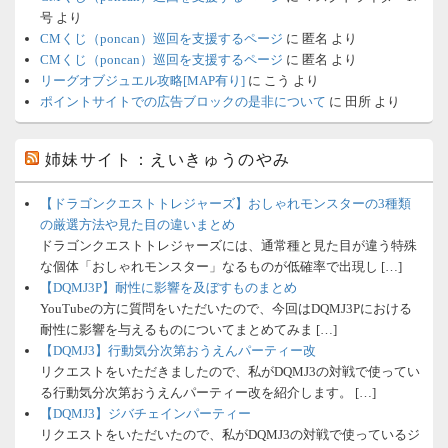
号
より
CMくじ（poncan）巡回を支援するページ
に
匿名
より
CMくじ（poncan）巡回を支援するページ
に
匿名
より
リーグオブジュエル攻略[MAP有り]
に
こう
より
ポイントサイトでの広告ブロックの是非について
に
田所
より
姉妹サイト：えいきゅうのやみ
【ドラゴンクエストトレジャーズ】おしゃれモンスターの3種類
の厳選方法や見た目の違いまとめ
ドラゴンクエストトレジャーズには、通常種と見た目が違う特殊
な個体「おしゃれモンスター」なるものが低確率で出現し […]
【DQMJ3P】耐性に影響を及ぼすものまとめ
YouTubeの方に質問をいただいたので、今回はDQMJ3Pにおける
耐性に影響を与えるものについてまとめてみま […]
【DQMJ3】行動気分次第おうえんパーティー改
リクエストをいただきましたので、私がDQMJ3の対戦で使ってい
る行動気分次第おうえんパーティー改を紹介します。 […]
【DQMJ3】ジバチェインパーティー
リクエストをいただいたので、私がDQMJ3の対戦で使っているジ