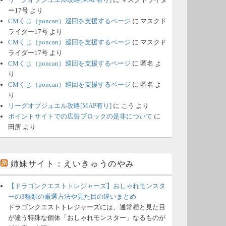
ー17号
より
CMくじ（poncan）巡回を支援するページ
に
マスクド
ライダー17号
より
CMくじ（poncan）巡回を支援するページ
に
マスクド
ライダー17号
より
CMくじ（poncan）巡回を支援するページ
に
匿名
よ
り
CMくじ（poncan）巡回を支援するページ
に
匿名
よ
り
リーグオブジュエル攻略[MAP有り]
に
こう
より
ポイントサイトでの広告ブロックの是非について
に
田所
より
姉妹サイト：えいきゅうのやみ
【ドラゴンクエストトレジャーズ】おしゃれモンスタ
ーの3種類の厳選方法や見た目の違いまとめ
ドラゴンクエストトレジャーズには、通常種と見た目
が違う特殊な個体「おしゃれモンスター」なるものが