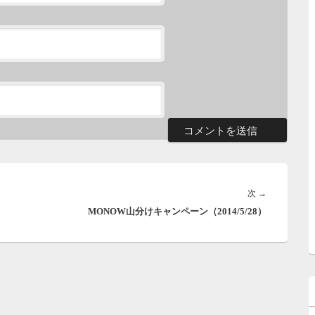
次
次
→
MONOW山分けキャンペーン（2014/5/28）
の
投
稿: