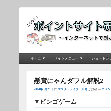
ポイントサイト研究
～インターネットで副収入を得よう！！～
メ
ホーム ▼
メインメニュー ▼
ショートカッ
イ
ン
メ
ニ
懸賞にゃんダフル解説2
ュ
ー
2014年5月28日
に
マスクドライダー17号
が投稿
—
コメン
▼ビンゴゲーム