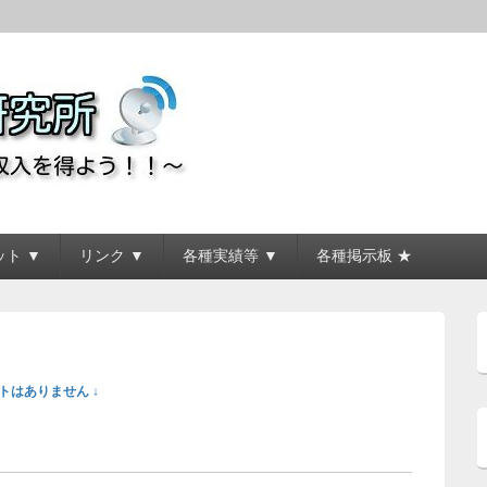
所
ト ▼
リンク ▼
各種実績等 ▼
各種掲示板 ★
トはありません ↓