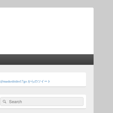
メ
イ
@maskedrider17go からのツイート
ン
サ
イ
ド
検
検
バ
索:
ー
索
ウ