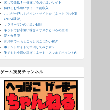
試して発見！一番稼げるお小遣いサイト
稼げるお小遣いサイトで副収入
ここが一押し！ポイントサイト☆（ネットでお小遣
いの体験談）
サラリーマンの小遣い日記
ネットでお小遣い稼ぎ＆サスケとぺろの生活
夢と金日記
育児中でもちょこっとおこづかい稼ぎ
ポイントサイトで生活してみます？
誰でもお小遣い稼ぎ！ネット・スマホでポイント内
職
ネットで簡単にお小遣い稼ぎ☆安心・安全・リスク
なし☆
ゲーム実況チャンネル
沈黙は金なり
ポイントがお金に！？-空いた時間でちょい稼ぎ-
在宅deお小遣い！～小銭だって集めれば諭吉になる
～
ネット収入攻略ナビ
ポイントサイトは安全？危険？お小遣い稼ぎサイト
の使い方ガイド