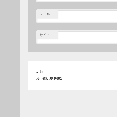
メール
サイト
投
稿
前
←
前
ナ
お小遣いJP解説2
の
ビ
投
ゲ
稿:
ー
シ
ョ
ン