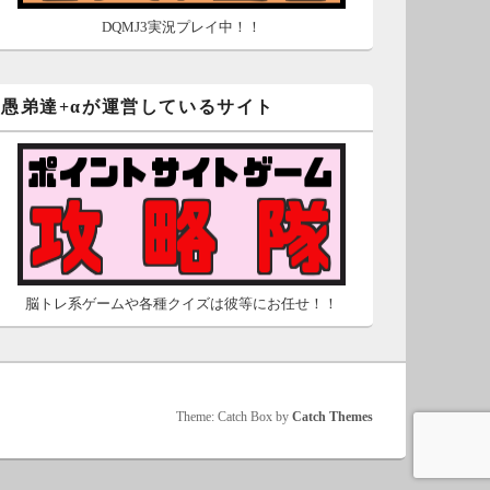
DQMJ3実況プレイ中！！
愚弟達+αが運営しているサイト
脳トレ系ゲームや各種クイズは彼等にお任せ！！
Theme: Catch Box by
Catch Themes